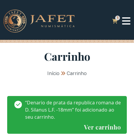
Carrinho
Início
»
Carrinho
“Denario de prata da republica romana de
D. Silanus L.F. -18mm” foi adicionado ao
seu carrinho.
Ver carrinho