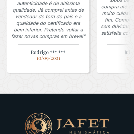
autenticidade é de altíssima
compra até a 
qualidade. Já comprei antes de
muito cuidado
vendedor de fora do país e a
fim. Comprar
qualidade do certificado era
sem dúvidas, f
bem inferior. Pretendo voltar a
satisfeita co
fazer novas compras em breve!”
Rodrigo *** ***
Juli
10/09/2021
03/