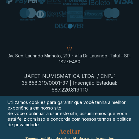
Av. Sen. Laurindo Minhoto, 219 - Vila Dr. Laurindo, Tatuí - SP,
18271-480
JAFET NUMISMATICA LTDA. / CNPJ:
35.858.319/0001-37 | Inscrição Estadual:
687.226.819.110
Utilizamos cookies para garantir que você tenha a melhor
experiência em nosso site.
Termos de privacidade
Se você continuar a usar este site, assumiremos que você
está feliz com isso e concorda com nossos termos e politica
Procon-SP
de privacidade.
Aceitar
Digimeta
Termos, politica de privacidade e uso de cookies