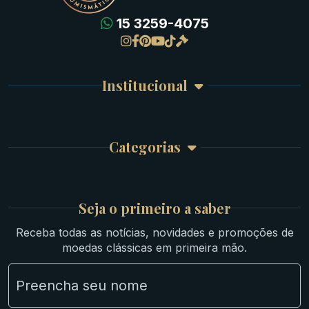
15 3259-4075
Gregas
Detalhes da conta
Romanas
Meus Pedidos
Byzantinas
Institucional
Carrinho de Compra
Bíblicas
Finalizar Compra
Celtas
Garantia e Frete
Culturas Orientais
Categorias
Atendimento
Ouro
Mapa do Site
Prata
Medievais e Modernas
Britsh
Seja o primeiro a saber
Ibéricas
Receba todas as notícias, novidades e promoções de
Lotes Grandes
moedas clássicas em primeira mão.
Material Numismático
NGC e NNC Encapsuladas
Novidades
Uncleaned Coins