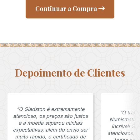
Continuar a Compra
Depoimento de Clientes
“O Gladston é extremamente
“O traba
atencioso, os preços são justos
Numismática
e a moeda superou minhas
incrível! S
expectativas, além do envio ser
atenciosos, 
muito rápido, o certificado de
todos os p