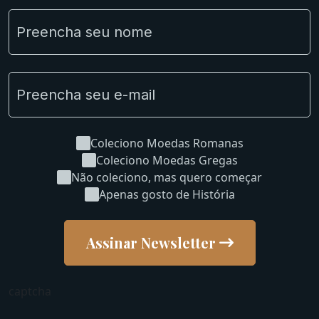
NGC e NNC Encapsuladas
Novidades
Uncleaned Coins
Coleciono Moedas Romanas
Coleciono Moedas Gregas
Não coleciono, mas quero começar
Apenas gosto de História
Assinar Newsletter
captcha