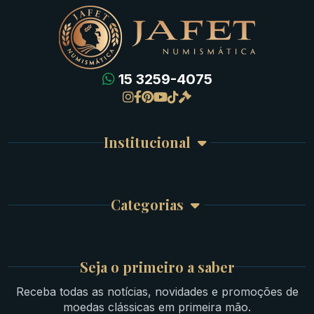
15 3259-4075
Gregas
Detalhes da conta
Romanas
Meus Pedidos
Byzantinas
Institucional
Carrinho de Compra
Bíblicas
Finalizar Compra
Celtas
Garantia e Frete
Culturas Orientais
Categorias
Atendimento
Ouro
Mapa do Site
Prata
Medievais e Modernas
Britsh
Seja o primeiro a saber
Ibéricas
Receba todas as notícias, novidades e promoções de
Lotes Grandes
moedas clássicas em primeira mão.
Material Numismático