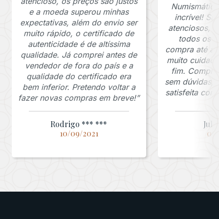
atencioso, os preços são justos
Numismática
e a moeda superou minhas
incrível! S
expectativas, além do envio ser
atenciosos, 
muito rápido, o certificado de
todos os p
autenticidade é de altíssima
compra até a 
qualidade. Já comprei antes de
muito cuidado
vendedor de fora do país e a
fim. Comprar
qualidade do certificado era
sem dúvidas, f
bem inferior. Pretendo voltar a
satisfeita co
fazer novas compras em breve!”
Rodrigo *** ***
Juli
10/09/2021
03/