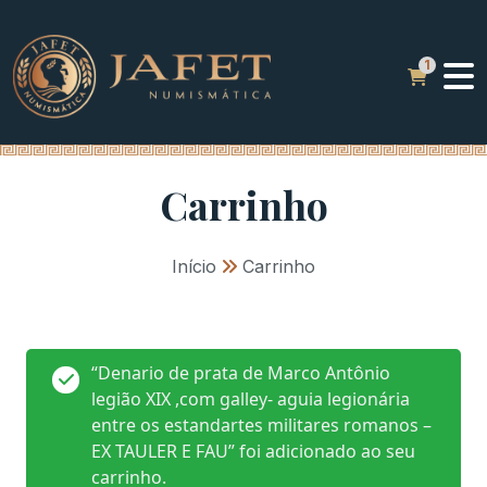
Carrinho
Início
»
Carrinho
“Denario de prata de Marco Antônio
legião XIX ,com galley- aguia legionária
entre os estandartes militares romanos –
EX TAULER E FAU” foi adicionado ao seu
carrinho.