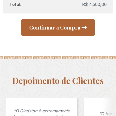
R$
4.500,00
Continuar a Compra
Depoimento de Clientes
“O Gladston é extremamente
“O traba