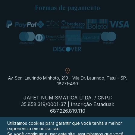
Formas de pagamento
Av. Sen. Laurindo Minhoto, 219 - Vila Dr. Laurindo, Tatuí - SP,
18271-480
JAFET NUMISMATICA LTDA. / CNPJ:
35.858.319/0001-37 | Inscrição Estadual:
687.226.819.110
Utilizamos cookies para garantir que você tenha a melhor
experiência em nosso site.
Termos de privacidade
Se você continuar a usar este site, assumiremos que você