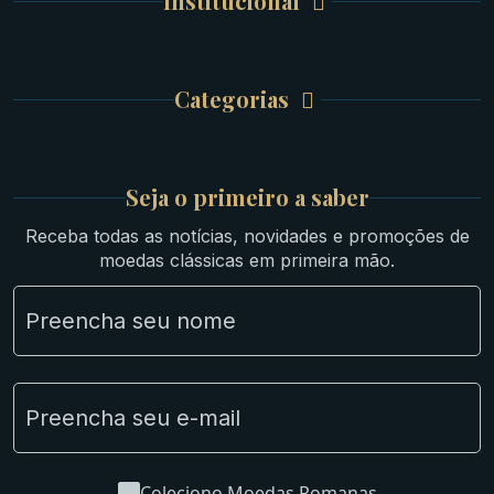
Institucional
Carrinho de Compra
Bíblicas
Finalizar Compra
Celtas
Garantia e Frete
Culturas Orientais
Categorias
Atendimento
Ouro
Mapa do Site
Prata
Medievais e Modernas
Britsh
Seja o primeiro a saber
Ibéricas
Receba todas as notícias, novidades e promoções de
Lotes Grandes
moedas clássicas em primeira mão.
Material Numismático
NGC e NNC Encapsuladas
Novidades
Uncleaned Coins
Coleciono Moedas Romanas