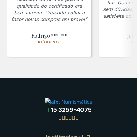
fim. Comprar
qualidade do certificado era
sem dúvidas, f
bem inferior. Pretendo voltar a
satisfeita co
fazer novas compras em breve!”
Rodrigo *** ***
Juli
10/09/2021
03/
15 3259-4075
Gregas
Detalhes da conta
Romanas
Meus Pedidos
Byzantinas