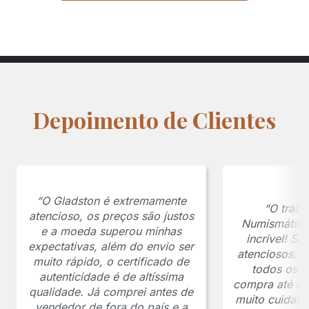
Depoimento de Clientes
“O Gladston é extremamente
“O traba
atencioso, os preços são justos
Numismática
e a moeda superou minhas
incrível! S
expectativas, além do envio ser
atenciosos, 
muito rápido, o certificado de
todos os p
autenticidade é de altíssima
compra até a 
qualidade. Já comprei antes de
muito cuidado
vendedor de fora do país e a