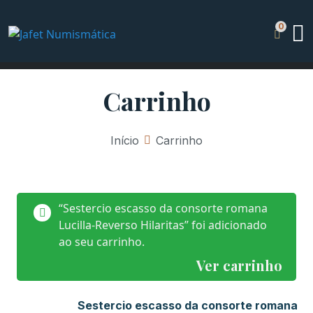
Carrinho
Início
»
Carrinho
“Sestercio escasso da consorte romana
Lucilla-Reverso Hilaritas” foi adicionado
ao seu carrinho.
Ver carrinho
Sestercio escasso da consorte romana