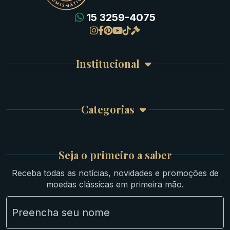
15 3259-4075
Gregas
Detalhes da conta
Romanas
Meus Pedidos
Byzantinas
Institucional
Carrinho de Compra
Bíblicas
Finalizar Compra
Celtas
Garantia e Frete
Culturas Orientais
Categorias
Atendimento
Ouro
Mapa do Site
Prata
Medievais e Modernas
Britsh
Seja o primeiro a saber
Ibéricas
Receba todas as notícias, novidades e promoções de
Lotes Grandes
moedas clássicas em primeira mão.
Material Numismático
NGC e NNC Encapsuladas
Novidades
Uncleaned Coins