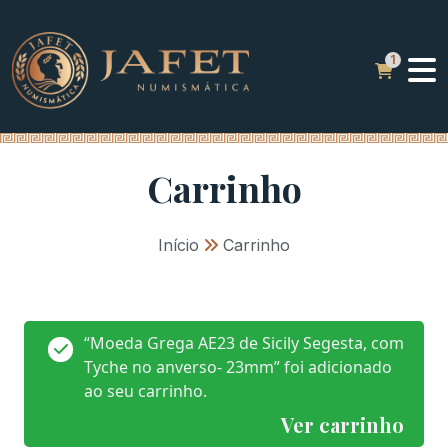
Carrinho
Início
»
Carrinho
“Moeda Grega AE23 de Sicily Segesta, com
Tyche no anverso- 23mm” foi adicionado
ao seu carrinho.
Ver carrinho