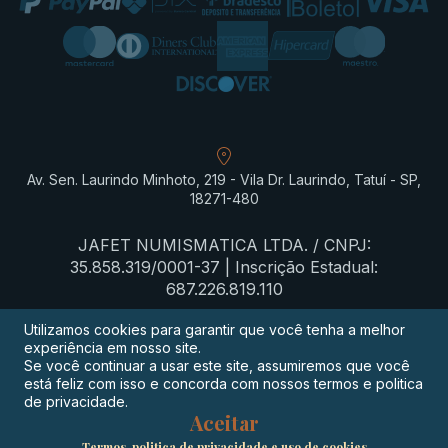
Av. Sen. Laurindo Minhoto, 219 - Vila Dr. Laurindo, Tatuí - SP,
18271-480
JAFET NUMISMATICA LTDA. / CNPJ:
35.858.319/0001-37 | Inscrição Estadual:
687.226.819.110
Utilizamos cookies para garantir que você tenha a melhor
experiência em nosso site.
Termos de privacidade
Se você continuar a usar este site, assumiremos que você
está feliz com isso e concorda com nossos termos e politica
Procon-SP
de privacidade.
Aceitar
Digimeta
Termos, politica de privacidade e uso de cookies