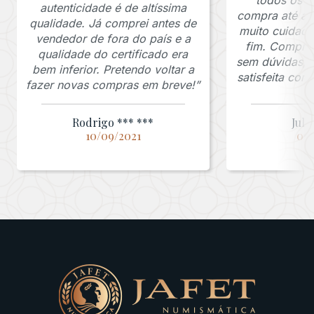
autenticidade é de altíssima
compra até a 
qualidade. Já comprei antes de
muito cuidado
vendedor de fora do país e a
fim. Comprar
qualidade do certificado era
sem dúvidas, f
bem inferior. Pretendo voltar a
satisfeita co
fazer novas compras em breve!”
Rodrigo *** ***
Juli
10/09/2021
03/