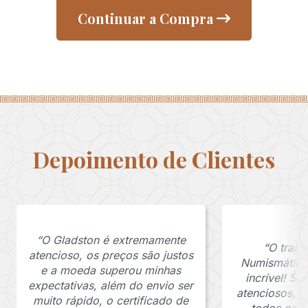
Continuar a Compra
Depoimento de Clientes
“O Gladston é extremamente
“O traba
atencioso, os preços são justos
Numismática
e a moeda superou minhas
incrível! S
expectativas, além do envio ser
atenciosos, 
muito rápido, o certificado de
todos os p