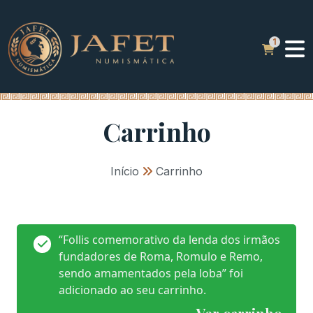
Carrinho
Início
»
Carrinho
“Follis comemorativo da lenda dos irmãos
fundadores de Roma, Romulo e Remo,
sendo amamentados pela loba” foi
adicionado ao seu carrinho.