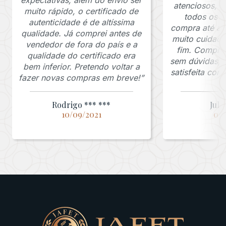
atenciosos, 
muito rápido, o certificado de
todos os p
autenticidade é de altíssima
compra até a 
qualidade. Já comprei antes de
muito cuidado
vendedor de fora do país e a
fim. Comprar
qualidade do certificado era
sem dúvidas, f
bem inferior. Pretendo voltar a
satisfeita co
fazer novas compras em breve!”
Rodrigo *** ***
Juli
10/09/2021
03/