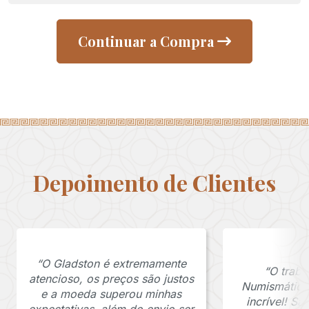
Continuar a Compra
Depoimento de Clientes
“O Gladston é extremamente
“O traba
atencioso, os preços são justos
Numismática
e a moeda superou minhas
incrível! S
expectativas, além do envio ser