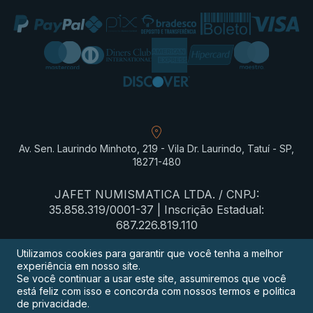
Av. Sen. Laurindo Minhoto, 219 - Vila Dr. Laurindo, Tatuí - SP,
18271-480
JAFET NUMISMATICA LTDA. / CNPJ:
35.858.319/0001-37 | Inscrição Estadual:
687.226.819.110
Utilizamos cookies para garantir que você tenha a melhor
experiência em nosso site.
Termos de privacidade
Se você continuar a usar este site, assumiremos que você
está feliz com isso e concorda com nossos termos e politica
Procon-SP
de privacidade.