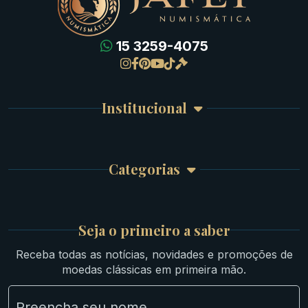
15 3259-4075
Gregas
Detalhes da conta
Romanas
Meus Pedidos
Byzantinas
Institucional
Carrinho de Compra
Bíblicas
Finalizar Compra
Celtas
Garantia e Frete
Culturas Orientais
Categorias
Atendimento
Ouro
Mapa do Site
Prata
Medievais e Modernas
Britsh
Seja o primeiro a saber
Ibéricas
Receba todas as notícias, novidades e promoções de
Lotes Grandes
moedas clássicas em primeira mão.
Material Numismático
NGC e NNC Encapsuladas
Novidades