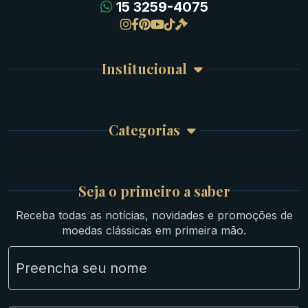
15 3259-4075
Gregas
Detalhes da conta
Romanas
Meus Pedidos
Byzantinas
Institucional
Carrinho de Compra
Bíblicas
Finalizar Compra
Celtas
Garantia e Frete
Culturas Orientais
Categorias
Atendimento
Ouro
Mapa do Site
Prata
Medievais e Modernas
Britsh
Seja o primeiro a saber
Ibéricas
Receba todas as notícias, novidades e promoções de
Lotes Grandes
moedas clássicas em primeira mão.
Material Numismático
NGC e NNC Encapsuladas
Novidades
Uncleaned Coins