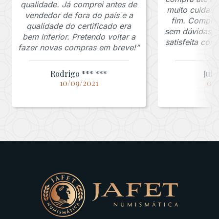
qualidade. Já comprei antes de
muito cuidado
vendedor de fora do país e a
fim. Comprar
qualidade do certificado era
sem dúvidas, f
bem inferior. Pretendo voltar a
satisfeita co
fazer novas compras em breve!”
Rodrigo *** ***
Juli
10/09/2021
03/