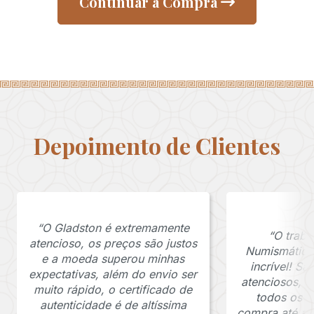
Continuar a Compra
Depoimento de Clientes
“O Gladston é extremamente
“O traba
atencioso, os preços são justos
Numismática
e a moeda superou minhas
incrível! S
expectativas, além do envio ser
atenciosos, 
muito rápido, o certificado de
todos os p
autenticidade é de altíssima
compra até a 