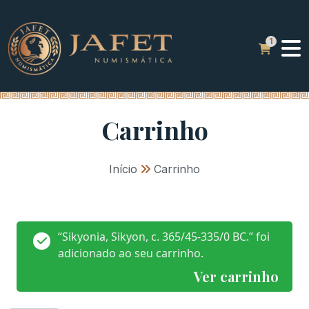
Carrinho
Início
»
Carrinho
“Sikyonia, Sikyon, c. 365/45-335/0 BC.” foi
adicionado ao seu carrinho.
Ver carrinho