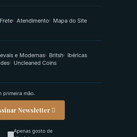
 Frete
Atendimento
Mapa do Site
evais e Modernas
Britsh
Ibéricas
ades
Uncleaned Coins
m primeira mão.
ssinar Newsletter
Apenas gosto de