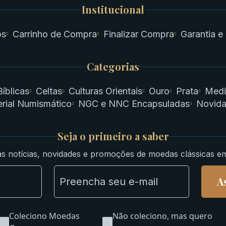
Institucional
os
Carrinho de Compra
Finalizar Compra
Garantia e
Categorias
Bíblicas
Celtas
Culturas Orientais
Ouro
Prata
Medi
rial Numismático
NGC e NNC Encapsuladas
Novid
Seja o primeiro a saber
s notícias, novidades e promoções de moedas clássicas e
A
Coleciono Moedas
Não coleciono, mas quero