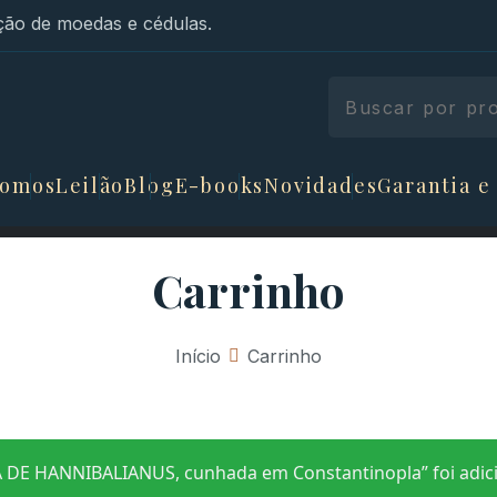
ão de moedas e cédulas.
somos
Leilão
Blog
E-books
Novidades
Garantia e
Carrinho
Início
»
Carrinho
 HANNIBALIANUS, cunhada em Constantinopla” foi adicio