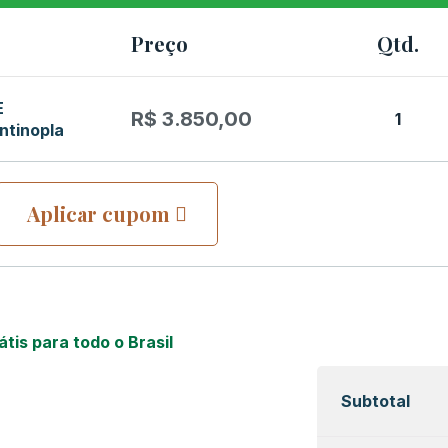
Preço
Qtd.
E
R$
3.850,00
1
tinopla
Aplicar cupom
átis para todo o Brasil
Subtotal