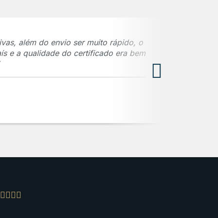
vas, além do envio ser muito rápido, o
“O trabalho 
ís e a qualidade do certificado era bem
até a entre