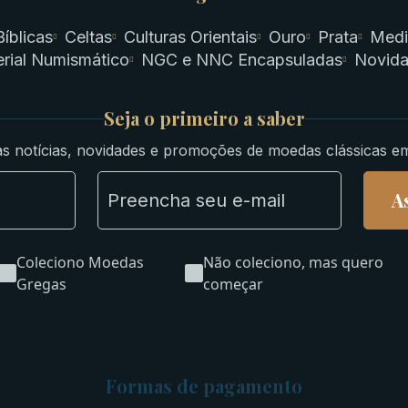
Bíblicas
Celtas
Culturas Orientais
Ouro
Prata
Medi
rial Numismático
NGC e NNC Encapsuladas
Novid
Seja o primeiro a saber
s notícias, novidades e promoções de moedas clássicas e
A
Coleciono Moedas
Não coleciono, mas quero
Gregas
começar
Formas de pagamento