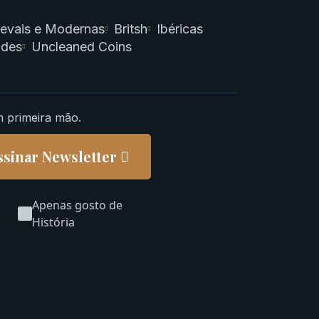
evais e Modernas
Britsh
Ibéricas
ades
Uncleaned Coins
m primeira mão.
ssinar Newsletter
Apenas gosto de
História