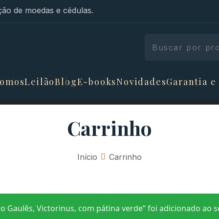
ão de moedas e cédulas.
somos
Leilão
Blog
E-books
Novidades
Garantia e
Carrinho
Início
»
Carrinho
Gaulês, Victorinus, com pátina verde” foi adicionado ao s