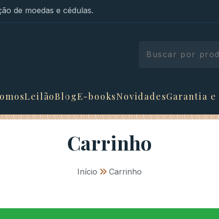
ão de moedas e cédulas.
somos
Leilão
Blog
E-books
Novidades
Garantia e
Carrinho
Início
»
Carrinho