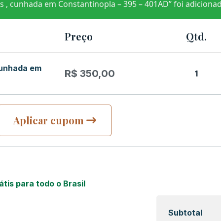
, cunhada em Constantinopla – 395 – 401AD” foi adicionad
Preço
Qtd.
cunhada em
R$
350,00
1
Aplicar cupom
átis para todo o Brasil
Subtotal