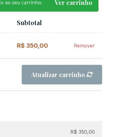
Ver carrinho
o ao seu carrinho.
Subtotal
Remover
item
R$
350,00
Remover
Atualizar carrinho
R$
350,00