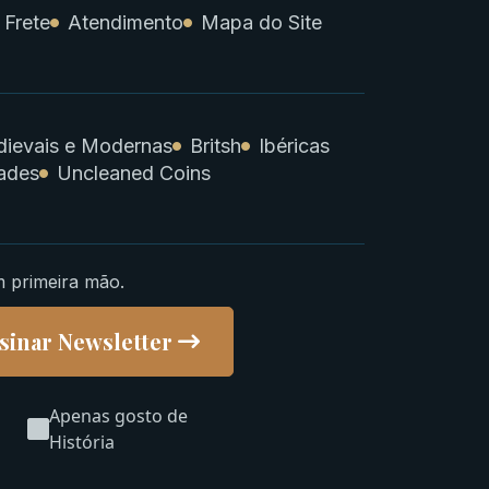
 Frete
Atendimento
Mapa do Site
ievais e Modernas
Britsh
Ibéricas
ades
Uncleaned Coins
m primeira mão.
sinar Newsletter
Apenas gosto de
História