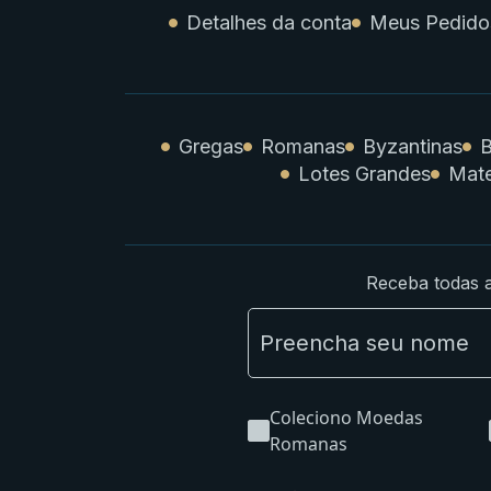
Detalhes da conta
Meus Pedido
Gregas
Romanas
Byzantinas
B
Lotes Grandes
Mate
Receba todas a
Coleciono Moedas
Romanas