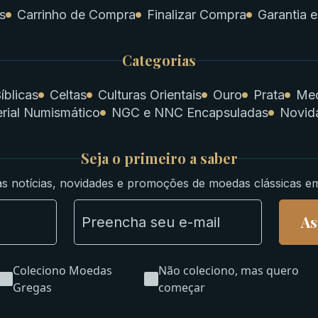
s
Carrinho de Compra
Finalizar Compra
Garantia e
Categorias
íblicas
Celtas
Culturas Orientais
Ouro
Prata
Med
rial Numismático
NGC e NNC Encapsuladas
Novid
Seja o primeiro a saber
s notícias, novidades e promoções de moedas clássicas e
As
Coleciono Moedas
Não coleciono, mas quero
Gregas
começar