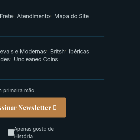
 Frete
Atendimento
Mapa do Site
evais e Modernas
Britsh
Ibéricas
ades
Uncleaned Coins
m primeira mão.
ssinar Newsletter
Apenas gosto de
História