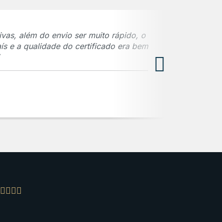
vas, além do envio ser muito rápido, o
“O trabalho 
ís e a qualidade do certificado era bem
até a entre