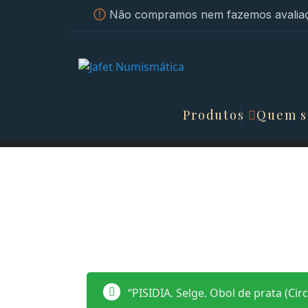
Não compramos nem fazemos avaliaç
Produtos
Quem 
“PISIDIA. Selge. Obol de prata (Cir