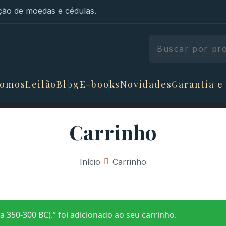
ão de moedas e cédulas.
somos
Leilão
Blog
E-books
Novidades
Garantia e
Carrinho
Início
»
Carrinho
ca 350-300 BC).” foi adicionado ao seu carrinho.