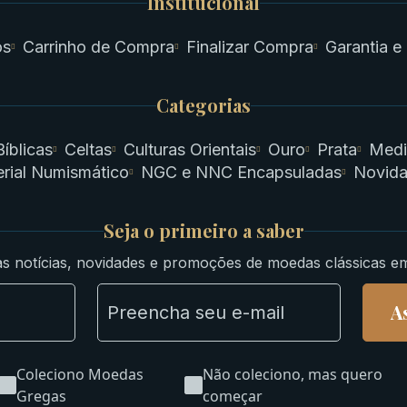
Institucional
os
Carrinho de Compra
Finalizar Compra
Garantia e
Categorias
Bíblicas
Celtas
Culturas Orientais
Ouro
Prata
Medi
rial Numismático
NGC e NNC Encapsuladas
Novid
Seja o primeiro a saber
s notícias, novidades e promoções de moedas clássicas e
A
Coleciono Moedas
Não coleciono, mas quero
Gregas
começar