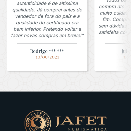
autenticidade é de altíssima
compra até a 
qualidade. Já comprei antes de
muito cuidado
vendedor de fora do país e a
fim. Comprar
qualidade do certificado era
sem dúvidas, f
bem inferior. Pretendo voltar a
satisfeita co
fazer novas compras em breve!”
Rodrigo *** ***
Juli
10/09/2021
03/