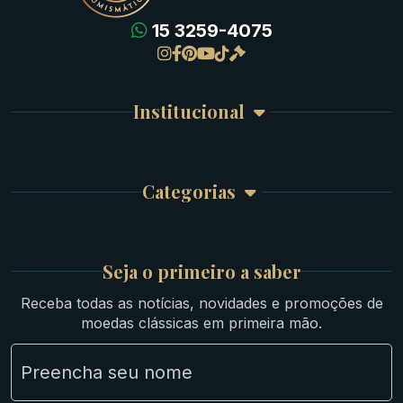
15 3259-4075
Gregas
Detalhes da conta
Romanas
Meus Pedidos
Byzantinas
Institucional
Carrinho de Compra
Bíblicas
Finalizar Compra
Celtas
Garantia e Frete
Culturas Orientais
Categorias
Atendimento
Ouro
Mapa do Site
Prata
Medievais e Modernas
Britsh
Seja o primeiro a saber
Ibéricas
Receba todas as notícias, novidades e promoções de
Lotes Grandes
moedas clássicas em primeira mão.
Material Numismático
NGC e NNC Encapsuladas
Novidades
Uncleaned Coins