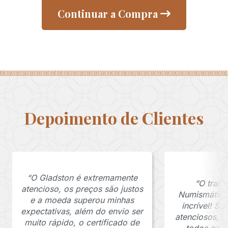
Continuar a Compra
Depoimento de Clientes
“O Gladston é extremamente
“O traba
atencioso, os preços são justos
Numismática
e a moeda superou minhas
incrível! S
expectativas, além do envio ser
atenciosos, 
muito rápido, o certificado de
todos os p