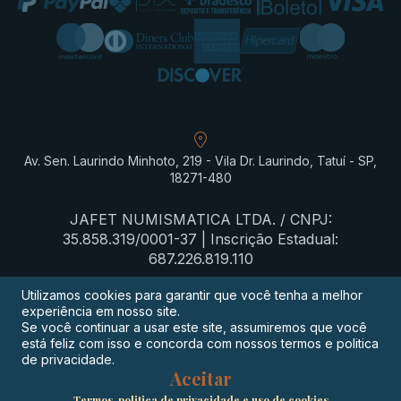
Av. Sen. Laurindo Minhoto, 219 - Vila Dr. Laurindo, Tatuí - SP,
18271-480
JAFET NUMISMATICA LTDA. / CNPJ:
35.858.319/0001-37 | Inscrição Estadual:
687.226.819.110
Utilizamos cookies para garantir que você tenha a melhor
experiência em nosso site.
Termos de privacidade
Se você continuar a usar este site, assumiremos que você
está feliz com isso e concorda com nossos termos e politica
Procon-SP
de privacidade.
Aceitar
Digimeta
Termos, politica de privacidade e uso de cookies