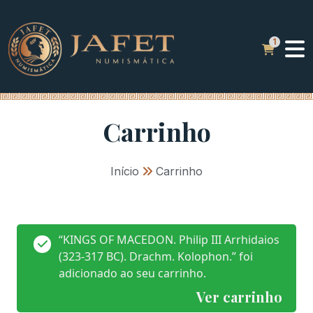
Carrinho
Início
»
Carrinho
“KINGS OF MACEDON. Philip III Arrhidaios
(323-317 BC). Drachm. Kolophon.” foi
adicionado ao seu carrinho.
Ver carrinho