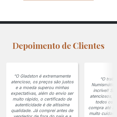
Depoimento de Clientes
“O Gladston é extremamente
“O traba
atencioso, os preços são justos
Numismática
e a moeda superou minhas
incrível! S
expectativas, além do envio ser
atenciosos, 
muito rápido, o certificado de
todos os p
autenticidade é de altíssima
compra até a 
qualidade. Já comprei antes de
muito cuidado
vendedor de fora do país e a