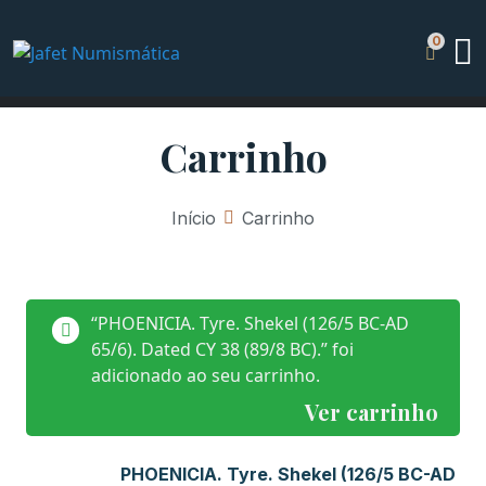
Carrinho
Início
»
Carrinho
“PHOENICIA. Tyre. Shekel (126/5 BC-AD
65/6). Dated CY 38 (89/8 BC).” foi
adicionado ao seu carrinho.
Ver carrinho
PHOENICIA. Tyre. Shekel (126/5 BC-AD