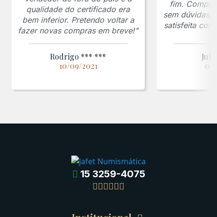
fim. Comprar
qualidade do certificado era
sem dúvidas, f
bem inferior. Pretendo voltar a
satisfeita co
fazer novas compras em breve!”
Rodrigo *** ***
Juli
10/09/2021
03/
15 3259-4075
Gregas
Detalhes da conta
Romanas
Meus Pedidos
Byzantinas