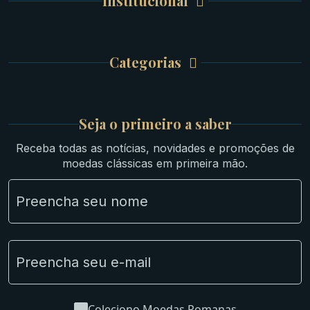
Institucional
Carrinho de Compra
Bíblicas
Finalizar Compra
Celtas
Garantia e Frete
Culturas Orientais
Categorias
Atendimento
Ouro
Mapa do Site
Prata
Medievais e Modernas
Britsh
Seja o primeiro a saber
Ibéricas
Receba todas as notícias, novidades e promoções de
Lotes Grandes
moedas clássicas em primeira mão.
Material Numismático
NGC e NNC Encapsuladas
Novidades
Uncleaned Coins
Coleciono Moedas Romanas