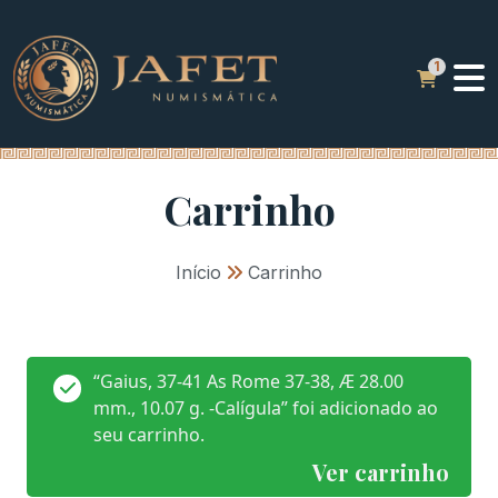
Carrinho
Início
»
Carrinho
“Gaius, 37-41 As Rome 37-38, Æ 28.00
mm., 10.07 g. -Calígula” foi adicionado ao
seu carrinho.
Ver carrinho