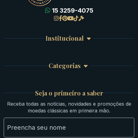
15 3259-4075
Gregas
Detalhes da conta
Romanas
Meus Pedidos
Byzantinas
Institucional
Carrinho de Compra
Bíblicas
Finalizar Compra
Celtas
Garantia e Frete
Culturas Orientais
Categorias
Atendimento
Ouro
Mapa do Site
Prata
Medievais e Modernas
Britsh
Seja o primeiro a saber
Ibéricas
Receba todas as notícias, novidades e promoções de
Lotes Grandes
moedas clássicas em primeira mão.
Material Numismático
NGC e NNC Encapsuladas
Novidades
Uncleaned Coins