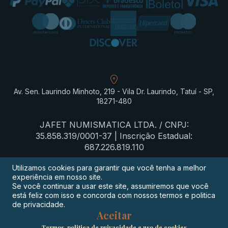
Av. Sen. Laurindo Minhoto, 219 - Vila Dr. Laurindo, Tatuí - SP,
18271-480
JAFET NUMISMATICA LTDA. / CNPJ:
35.858.319/0001-37 | Inscrição Estadual:
687.226.819.110
Utilizamos cookies para garantir que você tenha a melhor
experiência em nosso site.
Termos de privacidade
Se você continuar a usar este site, assumiremos que você
está feliz com isso e concorda com nossos termos e politica
Procon-SP
de privacidade.
Aceitar
Digimeta
Termos, politica de privacidade e uso de cookies