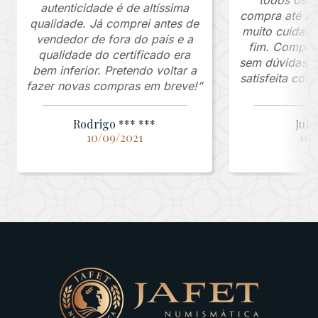
autenticidade é de altíssima
compra até a 
qualidade. Já comprei antes de
muito cuidado
vendedor de fora do país e a
fim. Comprar
qualidade do certificado era
sem dúvidas, f
bem inferior. Pretendo voltar a
satisfeita co
fazer novas compras em breve!”
Rodrigo *** ***
Juli
10/09/2021
03/