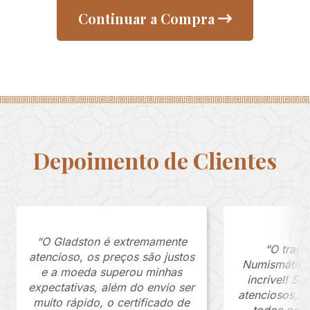
Continuar a Compra
Depoimento de Clientes
“O Gladston é extremamente
“O traba
atencioso, os preços são justos
Numismática
e a moeda superou minhas
incrível! S
expectativas, além do envio ser
atenciosos, 
muito rápido, o certificado de
todos os p