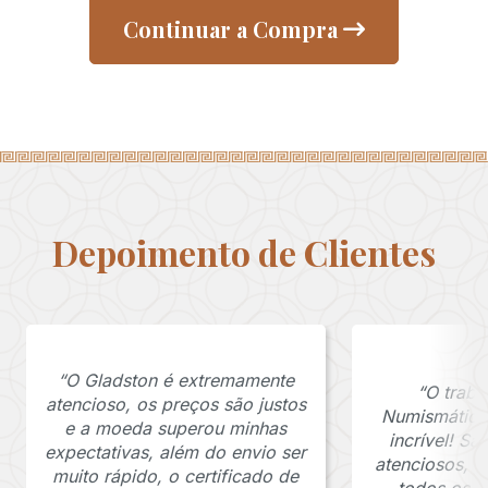
Continuar a Compra
Depoimento de Clientes
“O Gladston é extremamente
“O traba
atencioso, os preços são justos
Numismática
e a moeda superou minhas
incrível! S
expectativas, além do envio ser
atenciosos, 
muito rápido, o certificado de
todos os p