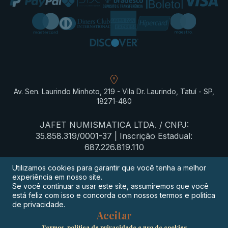
Av. Sen. Laurindo Minhoto, 219 - Vila Dr. Laurindo, Tatuí - SP,
18271-480
JAFET NUMISMATICA LTDA. / CNPJ:
35.858.319/0001-37 | Inscrição Estadual:
687.226.819.110
Utilizamos cookies para garantir que você tenha a melhor
experiência em nosso site.
Termos de privacidade
Se você continuar a usar este site, assumiremos que você
está feliz com isso e concorda com nossos termos e politica
Procon-SP
de privacidade.
Aceitar
Digimeta
Termos, politica de privacidade e uso de cookies