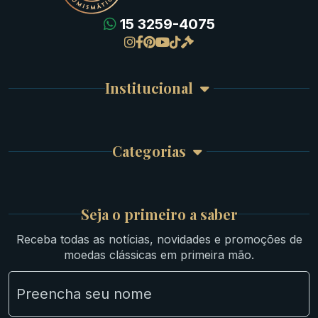
15 3259-4075
Gregas
Detalhes da conta
Romanas
Meus Pedidos
Byzantinas
Institucional
Carrinho de Compra
Bíblicas
Finalizar Compra
Celtas
Garantia e Frete
Culturas Orientais
Categorias
Atendimento
Ouro
Mapa do Site
Prata
Medievais e Modernas
Britsh
Seja o primeiro a saber
Ibéricas
Receba todas as notícias, novidades e promoções de
Lotes Grandes
moedas clássicas em primeira mão.
Material Numismático
NGC e NNC Encapsuladas
Novidades
Uncleaned Coins