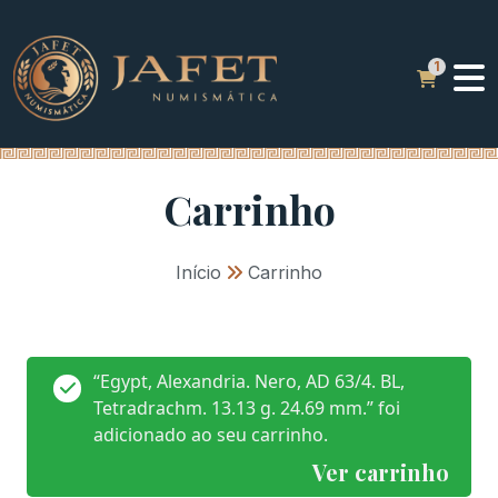
Carrinho
Início
»
Carrinho
“Egypt, Alexandria. Nero, AD 63/4. BL,
Tetradrachm. 13.13 g. 24.69 mm.” foi
adicionado ao seu carrinho.
Ver carrinho