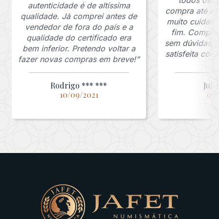
autenticidade é de altíssima
compra até a 
qualidade. Já comprei antes de
muito cuidado
vendedor de fora do país e a
fim. Comprar
qualidade do certificado era
sem dúvidas, f
bem inferior. Pretendo voltar a
satisfeita co
fazer novas compras em breve!”
Rodrigo *** ***
Juli
10/09/2021
03/