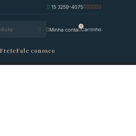
15 3259-4075
Carrinho
Minha conta
 Frete
Fale conosco