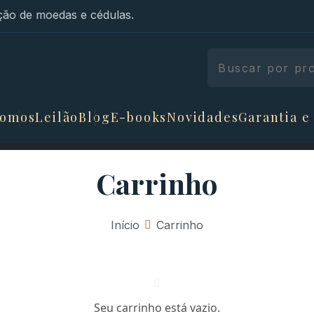
ão de moedas e cédulas.
somos
Leilão
Blog
E-books
Novidades
Garantia e
Carrinho
Início
»
Carrinho
Seu carrinho está vazio.