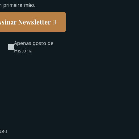
m primeira mão.
ssinar Newsletter
Apenas gosto de
História
-480