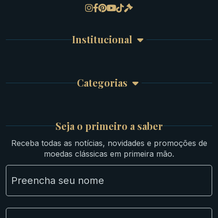
Gregas
Detalhes da conta
Romanas
Meus Pedidos
Byzantinas
Institucional
Carrinho de Compra
Bíblicas
Finalizar Compra
Celtas
Garantia e Frete
Culturas Orientais
Categorias
Atendimento
Ouro
Mapa do Site
Prata
Medievais e Modernas
Britsh
Seja o primeiro a saber
Ibéricas
Receba todas as notícias, novidades e promoções de
Lotes Grandes
moedas clássicas em primeira mão.
Material Numismático
NGC e NNC Encapsuladas
Novidades
Uncleaned Coins