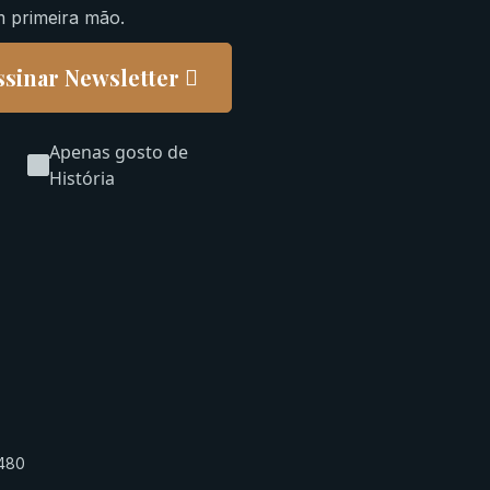
m primeira mão.
ssinar Newsletter
Apenas gosto de
História
-480