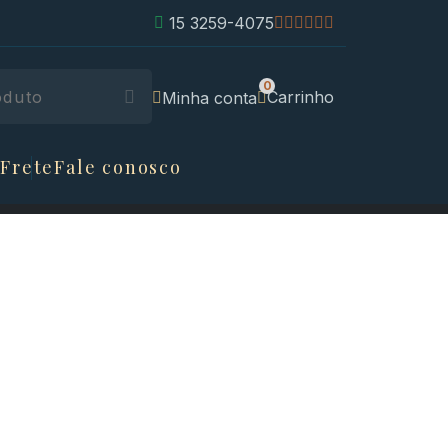
15 3259-4075
Carrinho
Minha conta
 Frete
Fale conosco