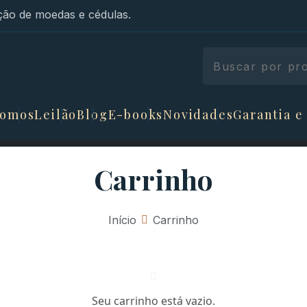
ão de moedas e cédulas.
somos
Leilão
Blog
E-books
Novidades
Garantia e
Carrinho
Início
»
Carrinho
Seu carrinho está vazio.