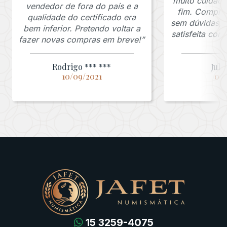
muito cuidado
vendedor de fora do país e a
fim. Comprar
qualidade do certificado era
sem dúvidas, f
bem inferior. Pretendo voltar a
satisfeita co
fazer novas compras em breve!”
Rodrigo *** ***
Juli
10/09/2021
03/
15 3259-4075