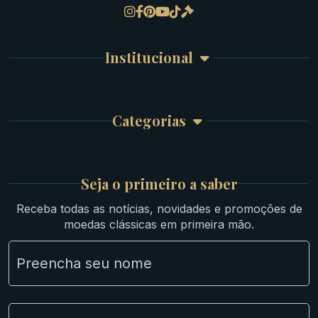
Gregas
Detalhes da conta
Romanas
Meus Pedidos
Byzantinas
Institucional
Carrinho de Compra
Bíblicas
Finalizar Compra
Celtas
Garantia e Frete
Culturas Orientais
Categorias
Atendimento
Ouro
Mapa do Site
Prata
Medievais e Modernas
Britsh
Seja o primeiro a saber
Ibéricas
Receba todas as notícias, novidades e promoções de
Lotes Grandes
moedas clássicas em primeira mão.
Material Numismático
NGC e NNC Encapsuladas
Novidades
Uncleaned Coins