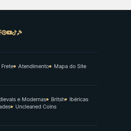
 Frete
Atendimento
Mapa do Site
ievais e Modernas
Britsh
Ibéricas
ades
Uncleaned Coins