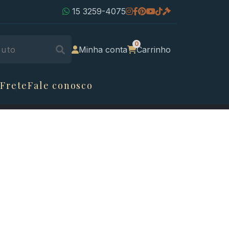
15 3259-4075
Minha conta
Carrinho
 Frete
Fale conosco