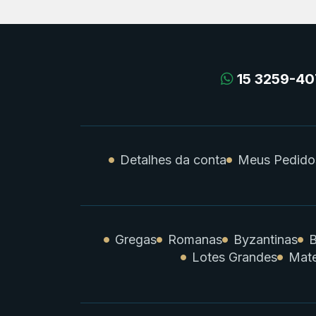
15 3259-40
Detalhes da conta
Meus Pedido
Gregas
Romanas
Byzantinas
B
Lotes Grandes
Mate