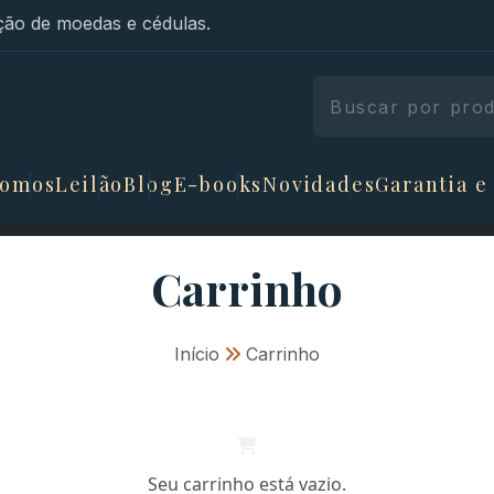
ão de moedas e cédulas.
somos
Leilão
Blog
E-books
Novidades
Garantia e
Carrinho
Início
»
Carrinho
Seu carrinho está vazio.