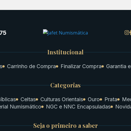
75
Institucional
s
Carrinho de Compra
Finalizar Compra
Garantia e
Categorias
íblicas
Celtas
Culturas Orientais
Ouro
Prata
Med
rial Numismático
NGC e NNC Encapsuladas
Novid
Seja o primeiro a saber