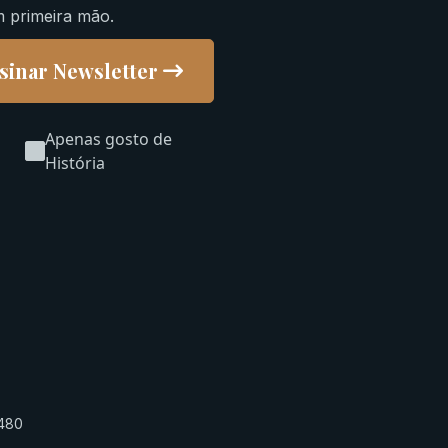
m primeira mão.
sinar Newsletter
Apenas gosto de
História
-480