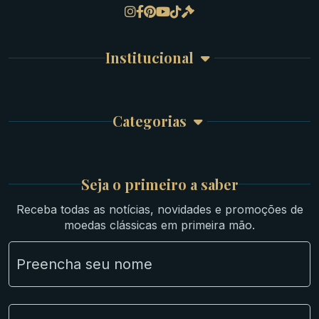
Gregas
Detalhes da conta
Romanas
Meus Pedidos
Byzantinas
Institucional
Carrinho de Compra
Bíblicas
Finalizar Compra
Celtas
Garantia e Frete
Culturas Orientais
Categorias
Atendimento
Ouro
Mapa do Site
Prata
Medievais e Modernas
Britsh
Seja o primeiro a saber
Ibéricas
Receba todas as notícias, novidades e promoções de
Lotes Grandes
moedas clássicas em primeira mão.
Material Numismático
NGC e NNC Encapsuladas
Novidades
Uncleaned Coins