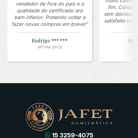
muito cuidado
vendedor de fora do país e a
fim. Comprar
qualidade do certificado era
sem dúvidas, f
bem inferior. Pretendo voltar a
satisfeita co
fazer novas compras em breve!”
Rodrigo *** ***
Juli
10/09/2021
03/
15 3259-4075