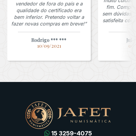
muito cuidado
vendedor de fora do país e a
fim. Comprar
qualidade do certificado era
sem dúvidas, f
bem inferior. Pretendo voltar a
satisfeita co
fazer novas compras em breve!”
Rodrigo *** ***
Juli
10/09/2021
03/
15 3259-4075