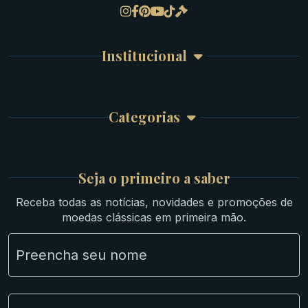
Gregas
Detalhes da conta
Romanas
Meus Pedidos
Byzantinas
Institucional
Carrinho de Compra
Bíblicas
Finalizar Compra
Celtas
Garantia e Frete
Culturas Orientais
Categorias
Atendimento
Ouro
Mapa do Site
Prata
Medievais e Modernas
Britsh
Seja o primeiro a saber
Ibéricas
Receba todas as notícias, novidades e promoções de
Lotes Grandes
moedas clássicas em primeira mão.
Material Numismático
NGC e NNC Encapsuladas
Novidades
Uncleaned Coins