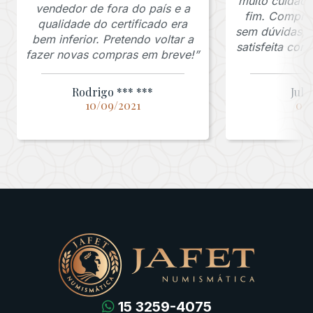
muito cuidado
vendedor de fora do país e a
fim. Comprar
qualidade do certificado era
sem dúvidas, f
bem inferior. Pretendo voltar a
satisfeita co
fazer novas compras em breve!”
Rodrigo *** ***
Juli
10/09/2021
03/
15 3259-4075