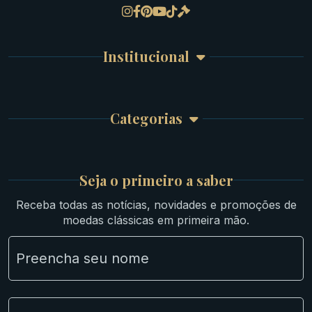
Gregas
Detalhes da conta
Romanas
Meus Pedidos
Byzantinas
Institucional
Carrinho de Compra
Bíblicas
Finalizar Compra
Celtas
Garantia e Frete
Culturas Orientais
Categorias
Atendimento
Ouro
Mapa do Site
Prata
Medievais e Modernas
Britsh
Seja o primeiro a saber
Ibéricas
Receba todas as notícias, novidades e promoções de
Lotes Grandes
moedas clássicas em primeira mão.
Material Numismático
NGC e NNC Encapsuladas
Novidades
Uncleaned Coins