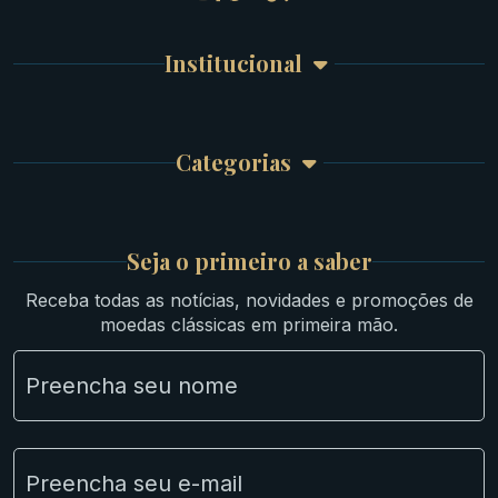
Detalhes da conta
Romanas
Meus Pedidos
Byzantinas
Institucional
Carrinho de Compra
Bíblicas
Finalizar Compra
Celtas
Garantia e Frete
Culturas Orientais
Categorias
Atendimento
Ouro
Mapa do Site
Prata
Medievais e Modernas
Britsh
Seja o primeiro a saber
Ibéricas
Receba todas as notícias, novidades e promoções de
Lotes Grandes
moedas clássicas em primeira mão.
Material Numismático
NGC e NNC Encapsuladas
Novidades
Uncleaned Coins