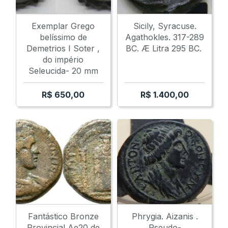
Exemplar Grego
Sicily, Syracuse.
belíssimo de
Agathokles. 317-289
Demetrios I Soter ,
BC. Æ Litra 295 BC.
do império
Seleucida- 20 mm
R$
650,00
R$
1.400,00
Fantástico Bronze
Phrygia. Aizanis .
Provincial Ae20 de
Pseudo-