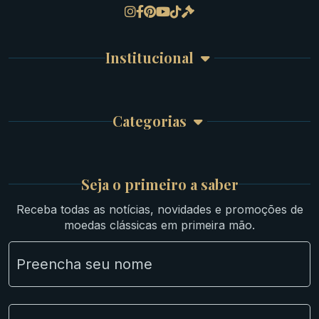
Gregas
Detalhes da conta
Romanas
Meus Pedidos
Byzantinas
Institucional
Carrinho de Compra
Bíblicas
Finalizar Compra
Celtas
Garantia e Frete
Culturas Orientais
Categorias
Atendimento
Ouro
Mapa do Site
Prata
Medievais e Modernas
Britsh
Seja o primeiro a saber
Ibéricas
Receba todas as notícias, novidades e promoções de
Lotes Grandes
moedas clássicas em primeira mão.
Material Numismático
NGC e NNC Encapsuladas
Novidades
Uncleaned Coins