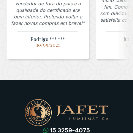
muito cuidado
vendedor de fora do país e a
fim. Comprar
qualidade do certificado era
sem dúvidas, f
bem inferior. Pretendo voltar a
satisfeita co
fazer novas compras em breve!”
Rodrigo *** ***
Juli
10/09/2021
03/
15 3259-4075