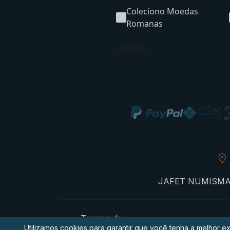
Coleciono Moedas
Romanas
captcha
JAFET NUMISMATIC
Termos de
Utilizamos cookies para garantir que você tenha a melhor ex
privacidade