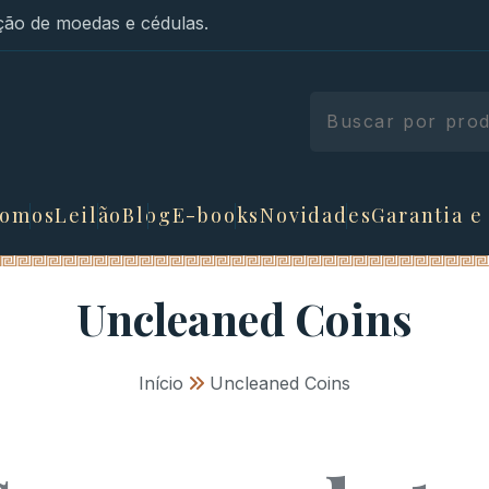
ão de moedas e cédulas.
somos
Leilão
Blog
E-books
Novidades
Garantia e
Uncleaned Coins
Início
»
Uncleaned Coins