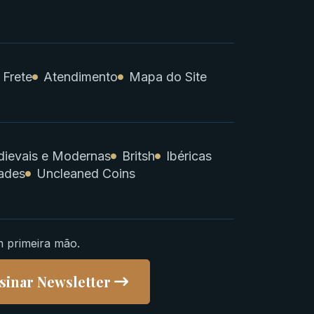
 Frete
Atendimento
Mapa do Site
ievais e Modernas
Britsh
Ibéricas
ades
Uncleaned Coins
m primeira mão.
sinar Newsletter