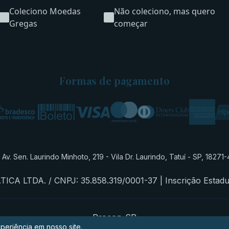
Coleciono Moedas
Não coleciono, mas quero
Gregas
começar
Formas de pagamento
Av. Sen. Laurindo Minhoto, 219 - Vila Dr. Laurindo, Tatuí - SP, 18271
A LTDA. / CNPJ: 35.858.319/0001-37 | Inscrição Estadual
Procon-SP
periência em nosso site.