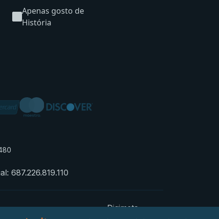
Apenas gosto de
História
-480
: 687.226.819.110
Digimeta