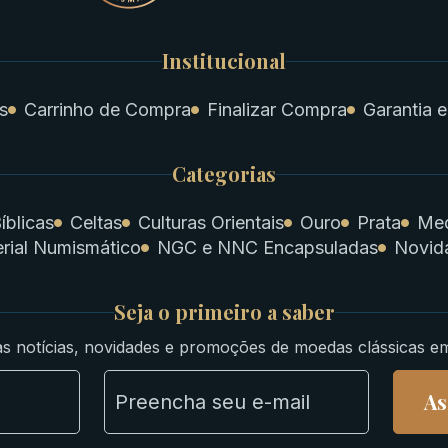
Institucional
s
Carrinho de Compra
Finalizar Compra
Garantia e
Categorias
íblicas
Celtas
Culturas Orientais
Ouro
Prata
Med
rial Numismático
NGC e NNC Encapsuladas
Novid
Seja o primeiro a saber
s notícias, novidades e promoções de moedas clássicas e
As