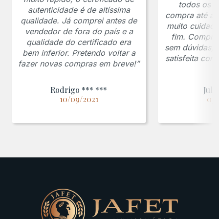
todos os p
autenticidade é de altíssima
compra até a 
qualidade. Já comprei antes de
muito cuidado
vendedor de fora do país e a
fim. Comprar
qualidade do certificado era
sem dúvidas, f
bem inferior. Pretendo voltar a
satisfeita co
fazer novas compras em breve!”
Rodrigo *** ***
Juli
10/09/2021
03/