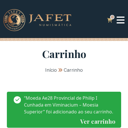
Carrinho
Início
»
Carrinho
“Moeda Ae28 Provincial de Philip I
Cunhada em Viminacium – Moesia
Superior” foi adicionado ao seu carrinho.
Ver carrinho