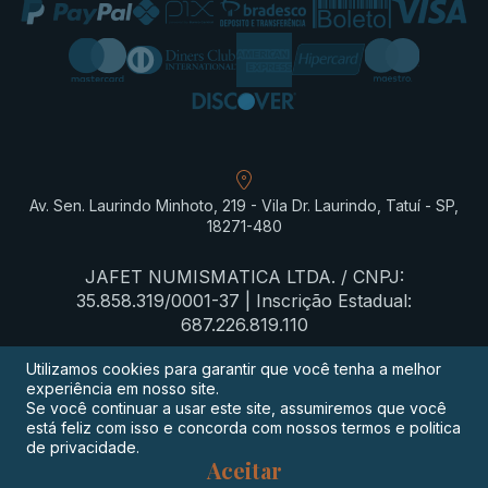
Av. Sen. Laurindo Minhoto, 219 - Vila Dr. Laurindo, Tatuí - SP,
18271-480
JAFET NUMISMATICA LTDA. / CNPJ:
35.858.319/0001-37 | Inscrição Estadual:
687.226.819.110
Utilizamos cookies para garantir que você tenha a melhor
experiência em nosso site.
Termos de privacidade
Se você continuar a usar este site, assumiremos que você
está feliz com isso e concorda com nossos termos e politica
Procon-SP
de privacidade.
Aceitar
Digimeta