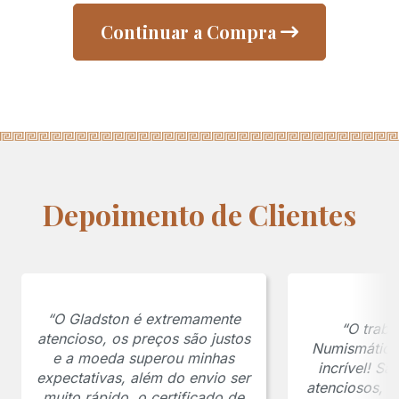
Continuar a Compra
Depoimento de Clientes
“O Gladston é extremamente
“O traba
atencioso, os preços são justos
Numismática
e a moeda superou minhas
incrível! S
expectativas, além do envio ser
atenciosos, 
muito rápido, o certificado de