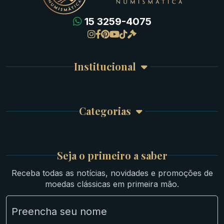
15 3259-4075
Gregas
Detalhes da conta
Romanas
Meus Pedidos
Byzantinas
Institucional
Carrinho de Compra
Bíblicas
Finalizar Compra
Celtas
Garantia e Frete
Culturas Orientais
Categorias
Atendimento
Ouro
Mapa do Site
Prata
Medievais e Modernas
Britsh
Seja o primeiro a saber
Ibéricas
Receba todas as notícias, novidades e promoções de
Lotes Grandes
moedas clássicas em primeira mão.
Material Numismático
NGC e NNC Encapsuladas
Novidades
Uncleaned Coins