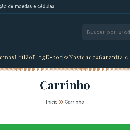
ão de moedas e cédulas.
somos
Leilão
Blog
E-books
Novidades
Garantia e
Carrinho
Início
»
Carrinho