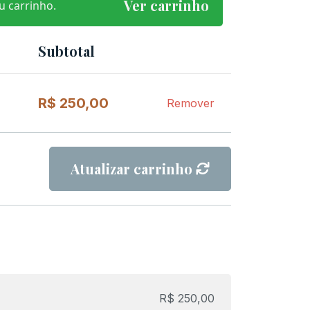
Ver carrinho
 carrinho.
Subtotal
Remover
item
R$
250,00
Remover
Atualizar carrinho
R$
250,00