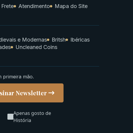
 Frete
Atendimento
Mapa do Site
ievais e Modernas
Britsh
Ibéricas
ades
Uncleaned Coins
m primeira mão.
sinar Newsletter
Apenas gosto de
História