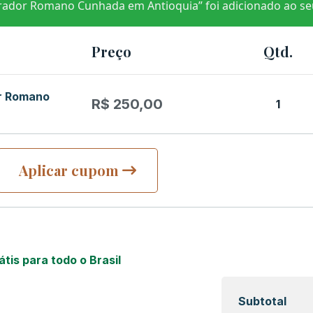
ador Romano Cunhada em Antioquia” foi adicionado ao seu
Preço
Qtd.
r Romano
R$
250,00
1
Aplicar cupom
átis para todo o Brasil
Subtotal