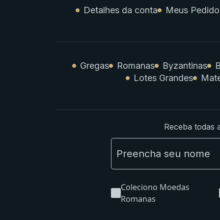
Detalhes da conta
Meus Pedido
Gregas
Romanas
Byzantinas
B
Lotes Grandes
Mate
Receba todas a
Coleciono Moedas
Romanas