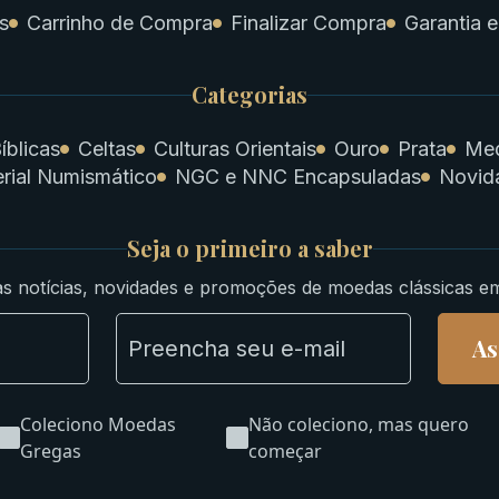
s
Carrinho de Compra
Finalizar Compra
Garantia e
Categorias
íblicas
Celtas
Culturas Orientais
Ouro
Prata
Med
rial Numismático
NGC e NNC Encapsuladas
Novid
Seja o primeiro a saber
s notícias, novidades e promoções de moedas clássicas e
As
Coleciono Moedas
Não coleciono, mas quero
Gregas
começar