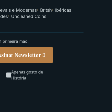
evais e Modernas
Britsh
Ibéricas
ades
Uncleaned Coins
m primeira mão.
ssinar Newsletter
Apenas gosto de
História