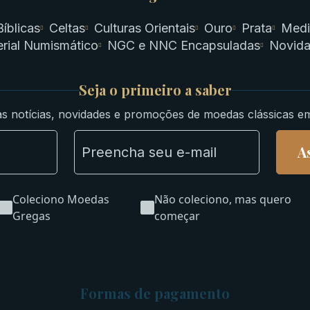
Bíblicas
Celtas
Culturas Orientais
Ouro
Prata
Medi
rial Numismático
NGC e NNC Encapsuladas
Novid
Seja o primeiro a saber
s notícias, novidades e promoções de moedas clássicas e
A
Coleciono Moedas
Não coleciono, mas quero
Gregas
começar
Formas de pagamento