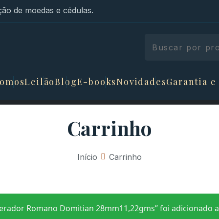
ão de moedas e cédulas.
somos
Leilão
Blog
E-books
Novidades
Garantia e
Carrinho
Início
»
Carrinho
erador Romano Domitian 28mm11,22gms” foi adicionado ao