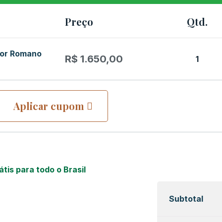
Preço
Qtd.
dor Romano
R$
1.650,00
1
Aplicar cupom
átis para todo o Brasil
Subtotal