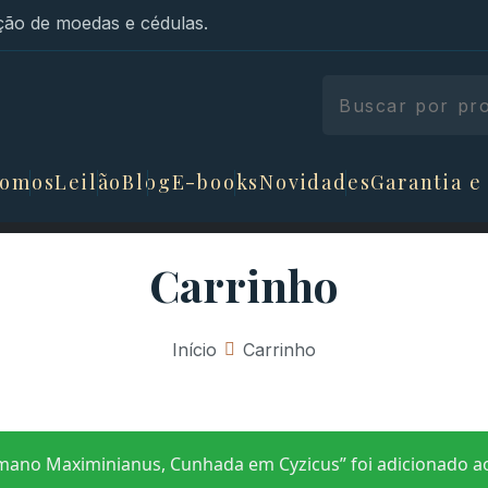
ão de moedas e cédulas.
somos
Leilão
Blog
E-books
Novidades
Garantia e
Carrinho
Início
»
Carrinho
ano Maximinianus, Cunhada em Cyzicus” foi adicionado ao