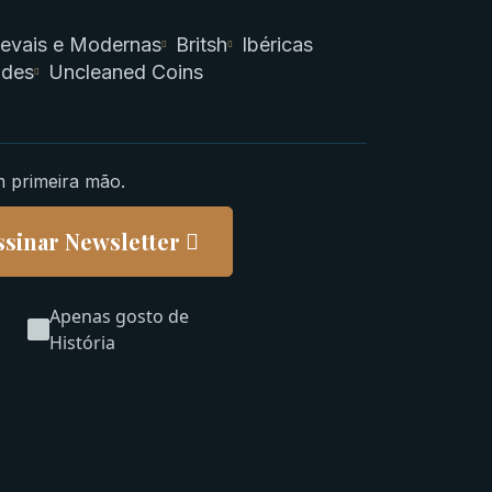
evais e Modernas
Britsh
Ibéricas
ades
Uncleaned Coins
m primeira mão.
ssinar Newsletter
Apenas gosto de
História