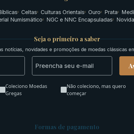
Bíblicas
Celtas
Culturas Orientais
Ouro
Prata
Medi
rial Numismático
NGC e NNC Encapsuladas
Novid
Seja o primeiro a saber
s notícias, novidades e promoções de moedas clássicas e
A
Coleciono Moedas
Não coleciono, mas quero
Gregas
começar
Formas de pagamento