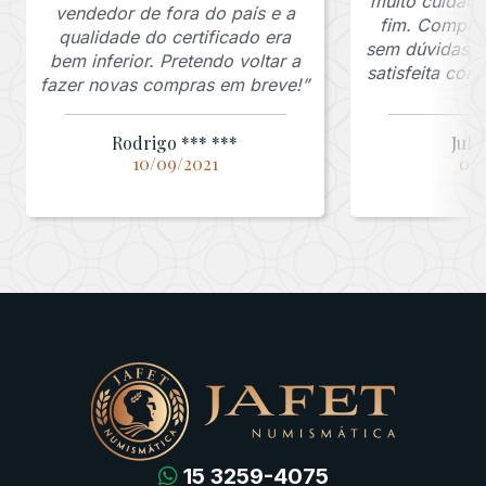
muito cuidado
vendedor de fora do país e a
fim. Comprar
qualidade do certificado era
sem dúvidas, f
bem inferior. Pretendo voltar a
satisfeita co
fazer novas compras em breve!”
Rodrigo *** ***
Juli
10/09/2021
03/
15 3259-4075