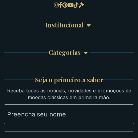
Gregas
Detalhes da conta
Romanas
Meus Pedidos
Byzantinas
Institucional
Carrinho de Compra
Bíblicas
Finalizar Compra
Celtas
Garantia e Frete
Culturas Orientais
Categorias
Atendimento
Ouro
Mapa do Site
Prata
Medievais e Modernas
Britsh
Seja o primeiro a saber
Ibéricas
Receba todas as notícias, novidades e promoções de
Lotes Grandes
moedas clássicas em primeira mão.
Material Numismático
NGC e NNC Encapsuladas
Novidades
Uncleaned Coins