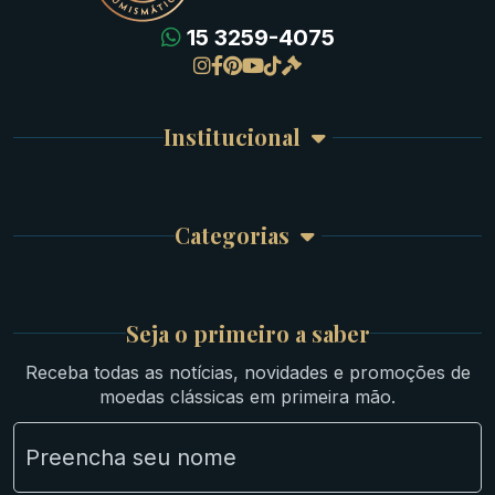
15 3259-4075
Gregas
Detalhes da conta
Romanas
Meus Pedidos
Byzantinas
Institucional
Carrinho de Compra
Bíblicas
Finalizar Compra
Celtas
Garantia e Frete
Culturas Orientais
Categorias
Atendimento
Ouro
Mapa do Site
Prata
Medievais e Modernas
Britsh
Seja o primeiro a saber
Ibéricas
Receba todas as notícias, novidades e promoções de
Lotes Grandes
moedas clássicas em primeira mão.
Material Numismático
NGC e NNC Encapsuladas
Novidades
Uncleaned Coins