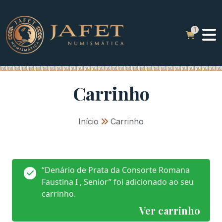
Carrinho
Início
»
Carrinho
“Denário de Prata da Consorte Romana
Faustina I , Senior” foi adicionado ao seu
carrinho.
Ver carrinho