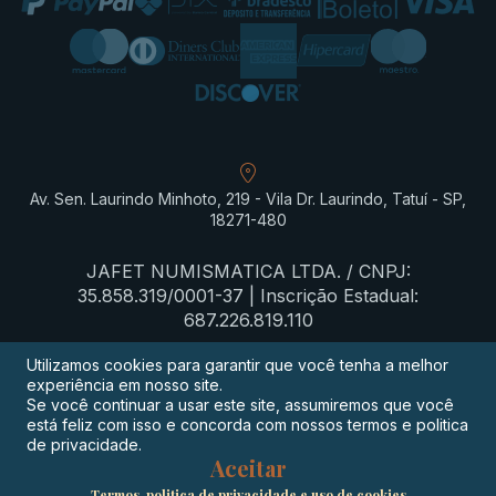
Av. Sen. Laurindo Minhoto, 219 - Vila Dr. Laurindo, Tatuí - SP,
18271-480
JAFET NUMISMATICA LTDA. / CNPJ:
35.858.319/0001-37 | Inscrição Estadual:
687.226.819.110
Utilizamos cookies para garantir que você tenha a melhor
experiência em nosso site.
Termos de privacidade
Se você continuar a usar este site, assumiremos que você
está feliz com isso e concorda com nossos termos e politica
Procon-SP
de privacidade.
Aceitar
Digimeta
Termos, politica de privacidade e uso de cookies