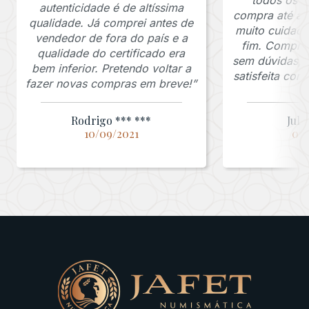
autenticidade é de altíssima
compra até a 
qualidade. Já comprei antes de
muito cuidado
vendedor de fora do país e a
fim. Comprar
qualidade do certificado era
sem dúvidas, f
bem inferior. Pretendo voltar a
satisfeita co
fazer novas compras em breve!”
Rodrigo *** ***
Juli
10/09/2021
03/