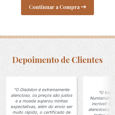
Continuar a Compra
Depoimento de Clientes
“O Gladston é extremamente
“O traba
atencioso, os preços são justos
Numismática
e a moeda superou minhas
incrível! S
expectativas, além do envio ser
atenciosos, 
muito rápido, o certificado de
todos os p