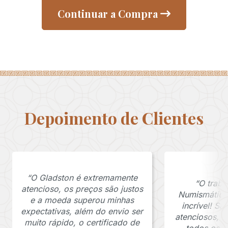
Continuar a Compra
Depoimento de Clientes
“O Gladston é extremamente
“O traba
atencioso, os preços são justos
Numismática
e a moeda superou minhas
incrível! S
expectativas, além do envio ser
atenciosos, 
muito rápido, o certificado de
todos os p