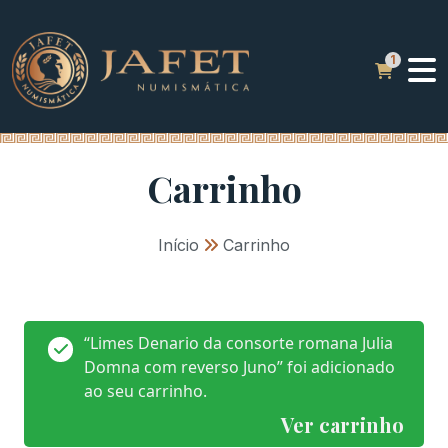
Carrinho
Início
»
Carrinho
“Limes Denario da consorte romana Julia
Domna com reverso Juno” foi adicionado
ao seu carrinho.
Ver carrinho