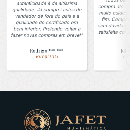
autenticidade é de altíssima
compra até a 
qualidade. Já comprei antes de
muito cuidado
vendedor de fora do país e a
fim. Comprar
qualidade do certificado era
sem dúvidas, f
bem inferior. Pretendo voltar a
satisfeita co
fazer novas compras em breve!”
Rodrigo *** ***
Juli
10/09/2021
03/