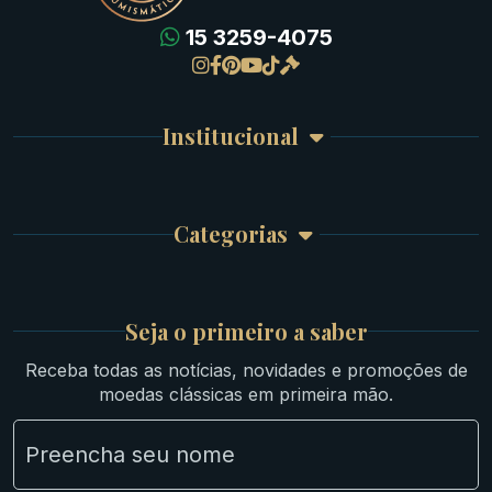
15 3259-4075
Gregas
Detalhes da conta
Romanas
Meus Pedidos
Byzantinas
Institucional
Carrinho de Compra
Bíblicas
Finalizar Compra
Celtas
Garantia e Frete
Culturas Orientais
Categorias
Atendimento
Ouro
Mapa do Site
Prata
Medievais e Modernas
Britsh
Seja o primeiro a saber
Ibéricas
Receba todas as notícias, novidades e promoções de
Lotes Grandes
moedas clássicas em primeira mão.
Material Numismático
NGC e NNC Encapsuladas
Novidades
Uncleaned Coins