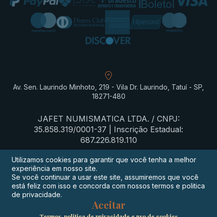
Av. Sen. Laurindo Minhoto, 219 - Vila Dr. Laurindo, Tatuí - SP,
18271-480
JAFET NUMISMATICA LTDA. / CNPJ:
35.858.319/0001-37 | Inscrição Estadual:
687.226.819.110
Utilizamos cookies para garantir que você tenha a melhor
experiência em nosso site.
Termos de privacidade
Se você continuar a usar este site, assumiremos que você
está feliz com isso e concorda com nossos termos e politica
Procon-SP
de privacidade.
Aceitar
Digimeta
Termos, politica de privacidade e uso de cookies