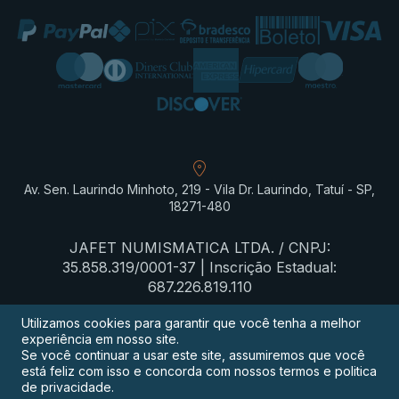
Av. Sen. Laurindo Minhoto, 219 - Vila Dr. Laurindo, Tatuí - SP,
18271-480
JAFET NUMISMATICA LTDA. / CNPJ:
35.858.319/0001-37 | Inscrição Estadual:
687.226.819.110
Utilizamos cookies para garantir que você tenha a melhor
experiência em nosso site.
Termos de privacidade
Se você continuar a usar este site, assumiremos que você
está feliz com isso e concorda com nossos termos e politica
Procon-SP
de privacidade.