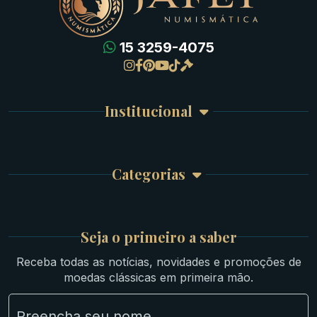
15 3259-4075
Gregas
Detalhes da conta
Romanas
Meus Pedidos
Byzantinas
Institucional
Carrinho de Compra
Bíblicas
Finalizar Compra
Celtas
Garantia e Frete
Culturas Orientais
Categorias
Atendimento
Ouro
Mapa do Site
Prata
Medievais e Modernas
Britsh
Seja o primeiro a saber
Ibéricas
Receba todas as notícias, novidades e promoções de
Lotes Grandes
moedas clássicas em primeira mão.
Material Numismático
NGC e NNC Encapsuladas
Novidades