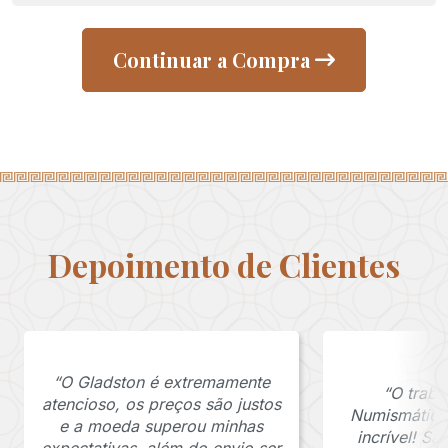
Continuar a Compra
Depoimento de Clientes
“O Gladston é extremamente
“O traba
atencioso, os preços são justos
Numismática
e a moeda superou minhas
incrível! S
expectativas, além do envio ser