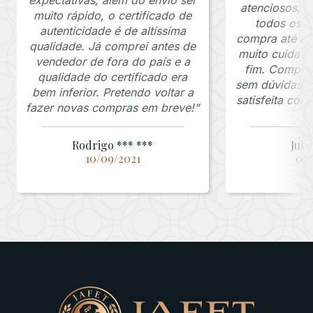
atenciosos, 
muito rápido, o certificado de
todos os p
autenticidade é de altíssima
compra até a 
qualidade. Já comprei antes de
muito cuidado
vendedor de fora do país e a
fim. Comprar
qualidade do certificado era
sem dúvidas, f
bem inferior. Pretendo voltar a
satisfeita co
fazer novas compras em breve!”
Rodrigo *** ***
Juli
10/09/2021
03/