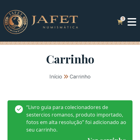
Carrinho
Início
»
Carrinho
“Livro guia para colecionadores de
sestercios romanos, produto importado,
fotos em alta resolução” foi adicionado ao
seu carrinho.