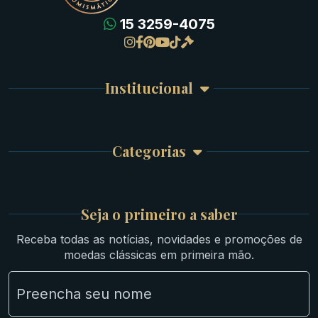
15 3259-4075
Gregas
Detalhes da conta
Romanas
Meus Pedidos
Byzantinas
Institucional
Carrinho de Compra
Bíblicas
Finalizar Compra
Celtas
Garantia e Frete
Culturas Orientais
Categorias
Atendimento
Ouro
Mapa do Site
Prata
Medievais e Modernas
Britsh
Seja o primeiro a saber
Ibéricas
Receba todas as notícias, novidades e promoções de
Lotes Grandes
moedas clássicas em primeira mão.
Material Numismático
NGC e NNC Encapsuladas
Novidades
Uncleaned Coins