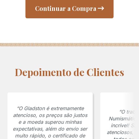
Continuar a Compra
Depoimento de Clientes
“O Gladston é extremamente
“O traba
atencioso, os preços são justos
Numismática
e a moeda superou minhas
incrível! S
expectativas, além do envio ser
atenciosos, 
muito rápido, o certificado de
todos os p