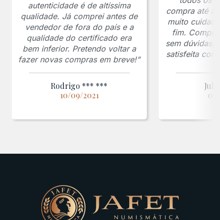
autenticidade é de altíssima
compra até a 
qualidade. Já comprei antes de
muito cuidado
vendedor de fora do país e a
fim. Comprar
qualidade do certificado era
sem dúvidas, f
bem inferior. Pretendo voltar a
satisfeita co
fazer novas compras em breve!”
Rodrigo *** ***
Juli
10/09/2021
03/