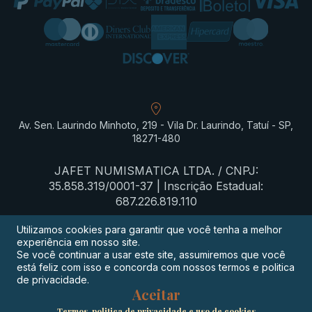
Av. Sen. Laurindo Minhoto, 219 - Vila Dr. Laurindo, Tatuí - SP,
18271-480
JAFET NUMISMATICA LTDA. / CNPJ:
35.858.319/0001-37 | Inscrição Estadual:
687.226.819.110
Utilizamos cookies para garantir que você tenha a melhor
experiência em nosso site.
Termos de privacidade
Se você continuar a usar este site, assumiremos que você
está feliz com isso e concorda com nossos termos e politica
Procon-SP
de privacidade.
Aceitar
Digimeta
Termos, politica de privacidade e uso de cookies