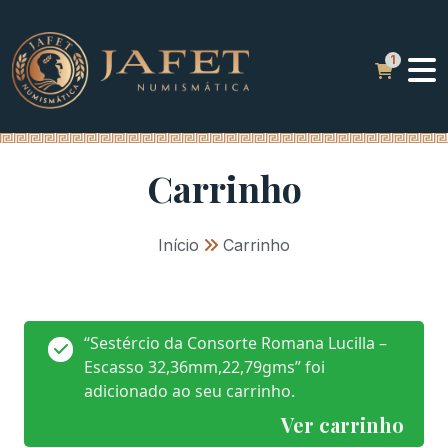
Carrinho
Início
»
Carrinho
“Sestércio da Consorte Romana Lucilla –
Escasso 32,36mm,22,79gms” foi
adicionado ao seu carrinho.
Ver carrinho