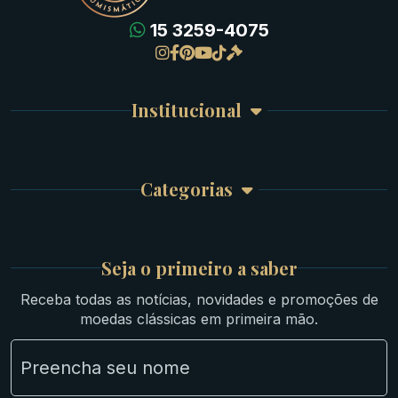
15 3259-4075
Gregas
Detalhes da conta
Romanas
Meus Pedidos
Byzantinas
Institucional
Carrinho de Compra
Bíblicas
Finalizar Compra
Celtas
Garantia e Frete
Culturas Orientais
Categorias
Atendimento
Ouro
Mapa do Site
Prata
Medievais e Modernas
Britsh
Seja o primeiro a saber
Ibéricas
Receba todas as notícias, novidades e promoções de
Lotes Grandes
moedas clássicas em primeira mão.
Material Numismático
NGC e NNC Encapsuladas
Novidades
Uncleaned Coins