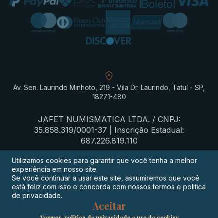
Av. Sen. Laurindo Minhoto, 219 - Vila Dr. Laurindo, Tatuí - SP,
18271-480
JAFET NUMISMATICA LTDA. / CNPJ:
35.858.319/0001-37 | Inscrição Estadual:
687.226.819.110
Utilizamos cookies para garantir que você tenha a melhor
experiência em nosso site.
Termos de privacidade
Se você continuar a usar este site, assumiremos que você
está feliz com isso e concorda com nossos termos e politica
Procon-SP
de privacidade.
Aceitar
Digimeta
Termos, politica de privacidade e uso de cookies