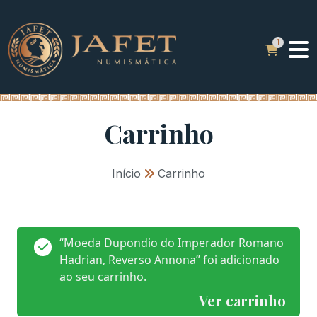
Carrinho
Início
»
Carrinho
“Moeda Dupondio do Imperador Romano
Hadrian, Reverso Annona” foi adicionado
ao seu carrinho.
Ver carrinho