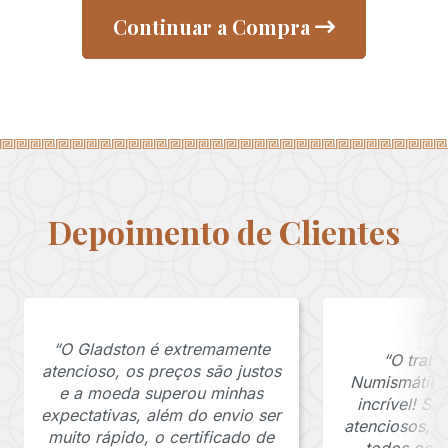
Continuar a Compra
Depoimento de Clientes
“O Gladston é extremamente
“O traba
atencioso, os preços são justos
Numismática
e a moeda superou minhas
incrível! S
expectativas, além do envio ser
atenciosos, 
muito rápido, o certificado de
todos os p