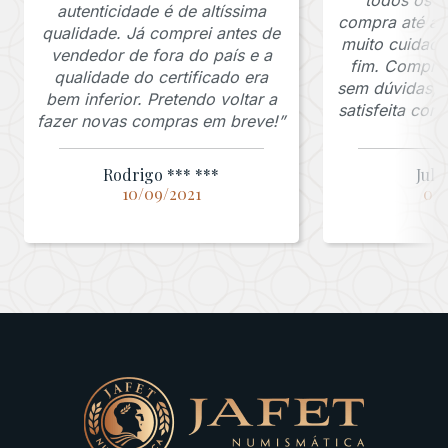
autenticidade é de altíssima
compra até a 
qualidade. Já comprei antes de
muito cuidado
vendedor de fora do país e a
fim. Comprar
qualidade do certificado era
sem dúvidas, f
bem inferior. Pretendo voltar a
satisfeita co
fazer novas compras em breve!”
Rodrigo *** ***
Juli
10/09/2021
03/