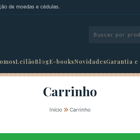
ão de moedas e cédulas.
somos
Leilão
Blog
E-books
Novidades
Garantia e
Carrinho
Início
»
Carrinho