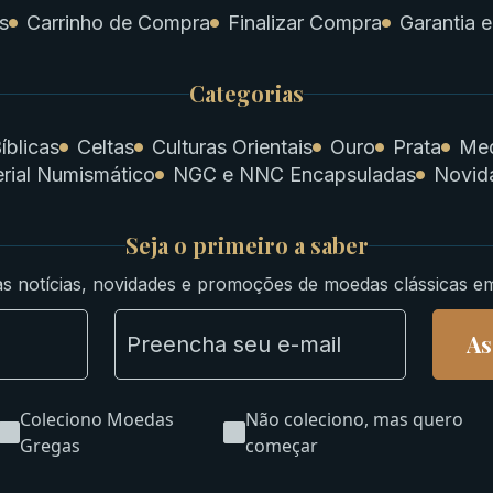
s
Carrinho de Compra
Finalizar Compra
Garantia e
Categorias
íblicas
Celtas
Culturas Orientais
Ouro
Prata
Med
rial Numismático
NGC e NNC Encapsuladas
Novid
Seja o primeiro a saber
s notícias, novidades e promoções de moedas clássicas e
As
Coleciono Moedas
Não coleciono, mas quero
Gregas
começar