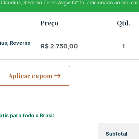
audius, Reverso Ceres Avgvsta” foi adicionado ao seu car
Preço
Qtd.
ius, Reverso
R$
2.750,00
1
Aplicar cupom
átis para todo o Brasil
Subtotal