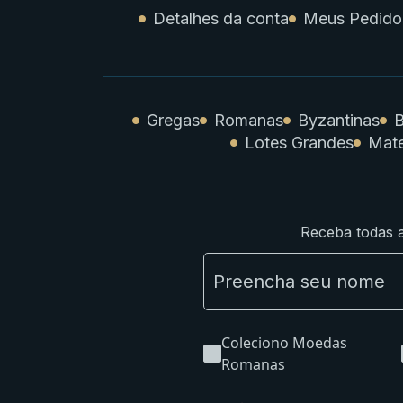
Detalhes da conta
Meus Pedido
Gregas
Romanas
Byzantinas
B
Lotes Grandes
Mate
Receba todas a
Coleciono Moedas
Romanas