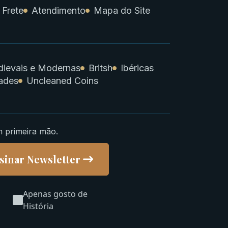
 Frete
Atendimento
Mapa do Site
ievais e Modernas
Britsh
Ibéricas
ades
Uncleaned Coins
m primeira mão.
sinar Newsletter
Apenas gosto de
História