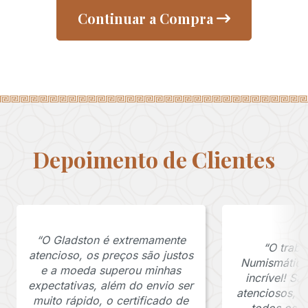
Continuar a Compra
Depoimento de Clientes
“O Gladston é extremamente
“O traba
atencioso, os preços são justos
Numismática
e a moeda superou minhas
incrível! S
expectativas, além do envio ser
atenciosos, 
muito rápido, o certificado de
todos os p