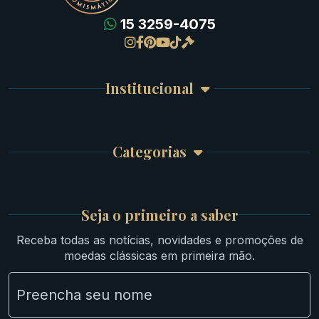
15 3259-4075
Gregas
Detalhes da conta
Romanas
Meus Pedidos
Byzantinas
Institucional
Carrinho de Compra
Bíblicas
Finalizar Compra
Celtas
Garantia e Frete
Culturas Orientais
Categorias
Atendimento
Ouro
Mapa do Site
Prata
Medievais e Modernas
Britsh
Seja o primeiro a saber
Ibéricas
Receba todas as notícias, novidades e promoções de
Lotes Grandes
moedas clássicas em primeira mão.
Material Numismático
NGC e NNC Encapsuladas
Novidades
Uncleaned Coins