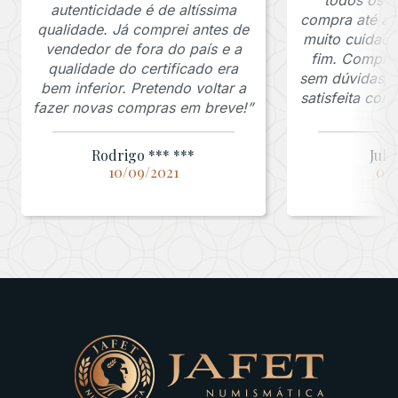
autenticidade é de altíssima
compra até a 
qualidade. Já comprei antes de
muito cuidado
vendedor de fora do país e a
fim. Comprar
qualidade do certificado era
sem dúvidas, f
bem inferior. Pretendo voltar a
satisfeita co
fazer novas compras em breve!”
Rodrigo *** ***
Juli
10/09/2021
03/