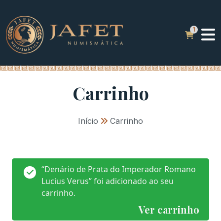
Carrinho
Início
»
Carrinho
“Denário de Prata do Imperador Romano
Lucius Verus” foi adicionado ao seu
carrinho.
Ver carrinho