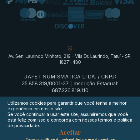
Av. Sen. Laurindo Minhoto, 219 - Vila Dr. Laurindo, Tatuí - SP,
18271-480
JAFET NUMISMATICA LTDA. / CNPJ:
35.858.319/0001-37 | Inscrição Estadual:
687.226.819.110
Utilizamos cookies para garantir que você tenha a melhor
experiência em nosso site.
Termos de privacidade
Se você continuar a usar este site, assumiremos que você
está feliz com isso e concorda com nossos termos e politica
Procon-SP
de privacidade.
Aceitar
Digimeta
Termos, politica de privacidade e uso de cookies