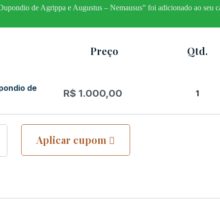
pondio de Agrippa e Augustus – Nemausus” foi adicionado ao seu ca
Preço
Qtd.
pondio de
R$
1.000,00
1
Aplicar cupom