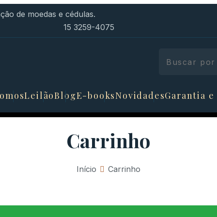
ão de moedas e cédulas.
15 3259-4075
somos
Leilão
Blog
E-books
Novidades
Garantia e
Carrinho
Início
»
Carrinho