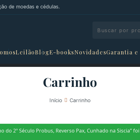
ão de moedas e cédulas.
somos
Leilão
Blog
E-books
Novidades
Garantia e
Carrinho
Início
»
Carrinho
 do 2º Século Probus, Reverso Pax, Cunhado na Siscia” foi