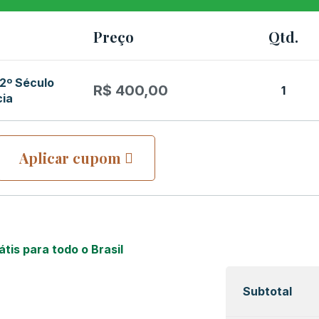
Preço
Qtd.
2º Século
R$
400,00
1
cia
Aplicar cupom
átis para todo o Brasil
Subtotal