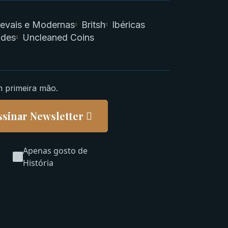
evais e Modernas
Britsh
Ibéricas
ades
Uncleaned Coins
m primeira mão.
ssinar Newsletter
Apenas gosto de
História