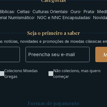
Bíblicas
Celtas
Culturas Orientais
Ouro
Prata
Medi
rial Numismático
NGC e NNC Encapsuladas
Novid
Seja o primeiro a saber
s notícias, novidades e promoções de moedas clássicas e
A
Coleciono Moedas
Não coleciono, mas quero
Gregas
começar
Formas de pagamento