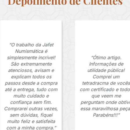
Depoimento de Clientes
“O trabalho da Jafet
Numismática é
simplesmente incrível!
“Ótimo artigo.
São extremamente
Informações de
atenciosos, avisam e
utilidade pública!
explicam todos os
Comprei um
passos desde a compra
tetradracma de vocês
até a entrega, tudo com
com certificado e todo
muito cuidado e
que veem me
confiança sem fim.
perguntam onde obtiv
Comprarei outras vezes,
essa maravilhosa peça
sem dúvidas, fiquei
Parabéns!!!”
muito feliz e satisfeita
com a minha compra.”