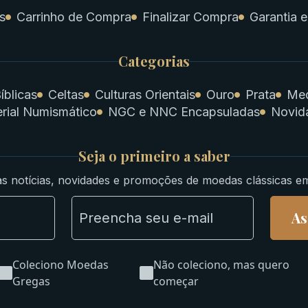
s
Carrinho de Compra
Finalizar Compra
Garantia e
Categorias
íblicas
Celtas
Culturas Orientais
Ouro
Prata
Med
rial Numismático
NGC e NNC Encapsuladas
Novid
Seja o primeiro a saber
s notícias, novidades e promoções de moedas clássicas e
As
Coleciono Moedas
Não coleciono, mas quero
Gregas
começar