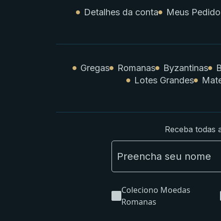
Detalhes da conta
Meus Pedido
Gregas
Romanas
Byzantinas
B
Lotes Grandes
Mate
Receba todas a
Coleciono Moedas
Romanas