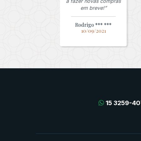
a fazer novas compras
em breve!”
Rodrigo *** ***
10/09/2021
15 3259-40