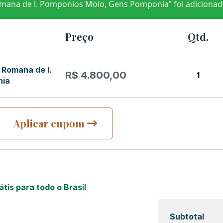
omana de l. Pomponios Molo, Gens Pomponia” foi adicionad
Preço
Qtd.
 Romana de l.
R$
4.800,00
1
nia
Aplicar cupom
átis para todo o Brasil
Subtotal