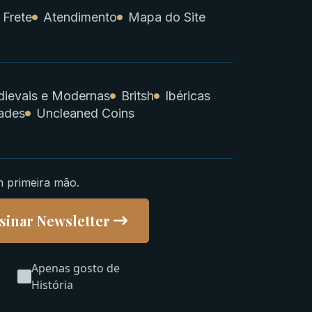
 Frete
Atendimento
Mapa do Site
ievais e Modernas
Britsh
Ibéricas
ades
Uncleaned Coins
m primeira mão.
sinar Newsletter
Apenas gosto de
História