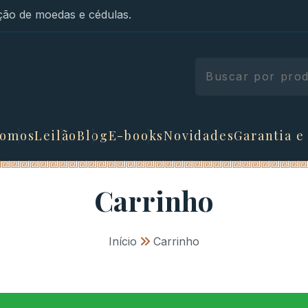
ão de moedas e cédulas.
somos
Leilão
Blog
E-books
Novidades
Garantia e
Carrinho
Início
»
Carrinho