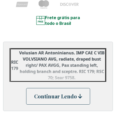
Frete grátis para
todo o Brasil
Volusian AR Antoninianus. IMP CAE C VIB
VOLVSIANO AVG, radiate, draped bust
RIC
right/ PAX AVGG, Pax standing left,
179
holding branch and sceptre. RIC 179; RSC
70; Sear 9758.
Continuar Lendo