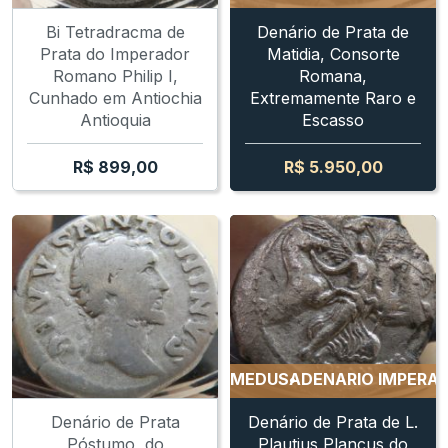
Bi Tetradracma de
Denário de Prata de
Prata do Imperador
Matidia, Consorte
Romano Philip I,
Romana,
Cunhado em Antiochia
Extremamente Raro e
Antioquia
Escasso
R$
899,00
R$
5.950,00
ARIO IMPERATORIAL DA MEDUSA
DENARIO IMPERATORI
Denário de Prata
Denário de Prata de L.
Póstumo, do
Plautius Plancus do