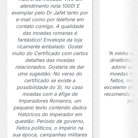
atendimento nota 1000! E
exemplar pelo Dr Jafet tanto por
e-mail como por telefone em
contato comigo. A qualidade
das moedas romanas é
fantástico! Envelope da loja
ricamente embalado. Gostei
muito do Certificado com certos
“A minha en
detalhes das moedas
direitinho,
relacionados. Gostaria de dar
adorei os c
uma sugestão: No verso do
moedas muit
certificado se existe a
feitos, mui
possibilidade do Sr, no caso
excelente ate
moedas com a éfige de
recomendo o J
Imperadores Romanos, um
para
pequeno texto contendo dados
históricos do Imperador em
questão: Período de governo,
Feitos políticos, o Império na
sua época, campanhas militares