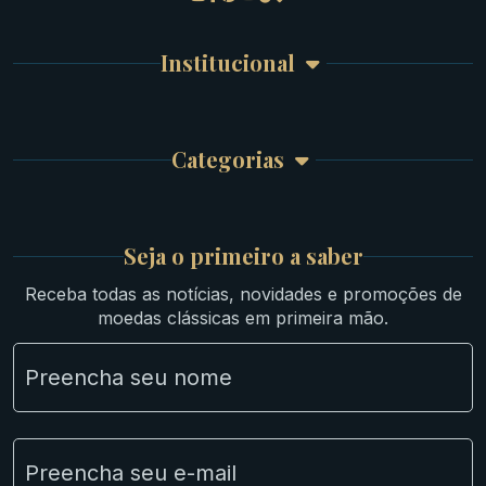
Detalhes da conta
Romanas
Meus Pedidos
Byzantinas
Institucional
Carrinho de Compra
Bíblicas
Finalizar Compra
Celtas
Garantia e Frete
Culturas Orientais
Categorias
Atendimento
Ouro
Mapa do Site
Prata
Medievais e Modernas
Britsh
Seja o primeiro a saber
Ibéricas
Receba todas as notícias, novidades e promoções de
Lotes Grandes
moedas clássicas em primeira mão.
Material Numismático
NGC e NNC Encapsuladas
Novidades
Uncleaned Coins