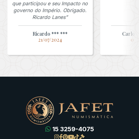
que participou e seu Impacto no
governo do Império. Obrigado.
Ricardo Lanes”
Ricardo *** ***
Carlos 
21/07/2024
03/
15 3259-4075
Gregas