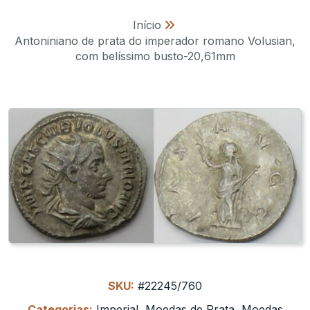
Início
»
Antoniniano de prata do imperador romano Volusian,
com belíssimo busto-20,61mm
SKU:
#22245/760
Categorias:
Imperial
,
Moedas de Prata
,
Moedas