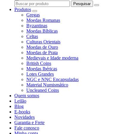
Pesquisar
Produtos
Gregas
Moedas Romanas
Byzantinas
Moedas Bíblicas
Celtas
Culturas Orientais
Moedas de Ouro
Moedas de Prata
Medievais e Idade moderna
British Coins
Moedas Ibéricas
Lotes Grandes
NGC e NNC Encapsuladas
Material Numismático
Uncleaned Coins
Quem somos
Leilão
Blog
E-books
Novidades
Garantia e Frete
Fale conosco
Minha conta