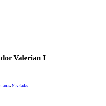
dor Valerian I
omanas
,
Novidades