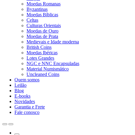
Moedas Romanas
Byzantinas
Moedas Bíblicas
Celtas
Culturas Orientais
Moedas de Ouro
Moedas de Prata
Medievais e Idade moderna
British Coins
Moedas Ibéricas
Lotes Grandes
NGC e NNC Encapsuladas
Material Numismático
Uncleaned Coins
Quem somos
Leilão
Blog
E-books
Novidades
Garantia e Frete
Fale conosco