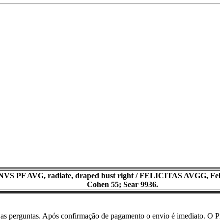
 PF AVG, radiate, draped bust right / FELICITAS AVGG, Felicit
Cohen 55; Sear 9936.
 as perguntas. Após confirmação de pagamento o envio é imediato. O P