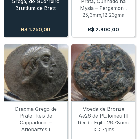
Grega, do Guerreiro
Prata, Cunhado na
Bruttium de Bretti
Mysia – Pergamon ,
25,3mm,12,23gms
R$
1.250,00
R$
2.800,00
Dracma Grego de
Moeda de Bronze
Prata, Reis da
Ae26 de Ptolomeu III
Cappadocia –
Rei do Egito 26.78mm
Ariobarzes I
15.57gms