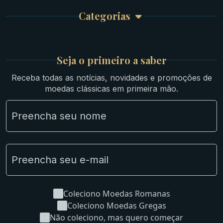
Garantia e Frete
Culturas Orientais
Categorias
Atendimento
Ouro
Mapa do Site
Prata
Medievais e Modernas
Britsh
Seja o primeiro a saber
Ibéricas
Receba todas as notícias, novidades e promoções de
Lotes Grandes
moedas clássicas em primeira mão.
Material Numismático
NGC e NNC Encapsuladas
Novidades
Uncleaned Coins
Coleciono Moedas Romanas
Coleciono Moedas Gregas
Não coleciono, mas quero começar