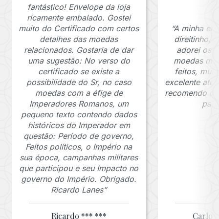
fantástico! Envelope da loja
ricamente embalado. Gostei
muito do Certificado com certos
“A minha en
detalhes das moedas
direitinho,
relacionados. Gostaria de dar
adorei os c
uma sugestão: No verso do
moedas muit
certificado se existe a
feitos, mui
possibilidade do Sr, no caso
excelente ate
moedas com a éfige de
recomendo o J
Imperadores Romanos, um
para
pequeno texto contendo dados
históricos do Imperador em
questão: Período de governo,
Feitos políticos, o Império na
sua época, campanhas militares
que participou e seu Impacto no
governo do Império. Obrigado.
Ricardo Lanes”
Ricardo *** ***
Carlos 