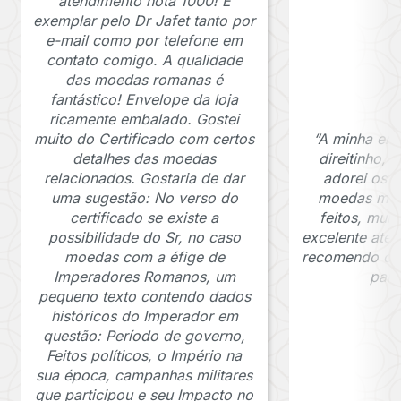
atendimento nota 1000! E
exemplar pelo Dr Jafet tanto por
e-mail como por telefone em
contato comigo. A qualidade
das moedas romanas é
fantástico! Envelope da loja
ricamente embalado. Gostei
muito do Certificado com certos
“A minha en
detalhes das moedas
direitinho,
relacionados. Gostaria de dar
adorei os c
uma sugestão: No verso do
moedas muit
certificado se existe a
feitos, mui
possibilidade do Sr, no caso
excelente ate
moedas com a éfige de
recomendo o J
Imperadores Romanos, um
para
pequeno texto contendo dados
históricos do Imperador em
questão: Período de governo,
Feitos políticos, o Império na
sua época, campanhas militares
que participou e seu Impacto no