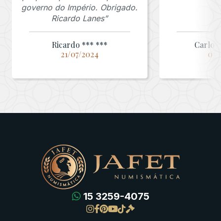
governo do Império. Obrigado.
Ricardo Lanes”
Ricardo *** ***
Carlos 
21/07/2024
03/
15 3259-4075
Gregas