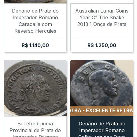
Denário de Prata do
Australian Lunar Coins
Imperador Romano
Year Of The Snake
Caracalla com
2013 1 Onça de Prata
Reverso Hercules
R$
1.140,00
R$
1.250,00
ENARIO DE PRATA DE GALBA - EXCELENTE RETRATO
DE
Bi Tetradracma
Denário de Prata do
Provincial de Prata do
Imperador Romano
Imperador Romano
Galba, um dos Doze