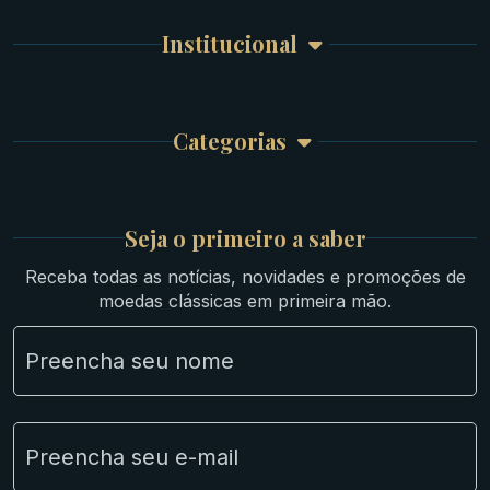
Detalhes da conta
Romanas
Meus Pedidos
Byzantinas
Institucional
Carrinho de Compra
Bíblicas
Finalizar Compra
Celtas
Garantia e Frete
Culturas Orientais
Categorias
Atendimento
Ouro
Mapa do Site
Prata
Medievais e Modernas
Britsh
Seja o primeiro a saber
Ibéricas
Receba todas as notícias, novidades e promoções de
Lotes Grandes
moedas clássicas em primeira mão.
Material Numismático
NGC e NNC Encapsuladas
Novidades
Uncleaned Coins