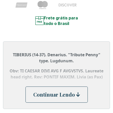
Frete grátis para
todo o Brasil
TIBERIUS (14-37). Denarius. "Tribute Penny"
type. Lugdunum.
Obv: TI CAESAR DIVI AVG F AVGVSTVS.
Laureate
head right.
Rev: PONTIF MAXIM.
Livia (as Pax)
seated right on throne, holding sceptre and
olive branch.
Continuar Lendo
RIC² 30.
Condition: Fine.