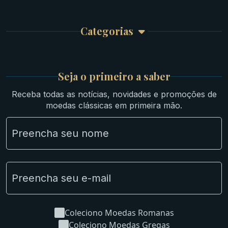
Finalizar Compra
Celtas
Garantia e Frete
Culturas Orientais
Categorias
Atendimento
Ouro
Mapa do Site
Prata
Medievais e Modernas
Britsh
Seja o primeiro a saber
Ibéricas
Receba todas as notícias, novidades e promoções de
Lotes Grandes
moedas clássicas em primeira mão.
Material Numismático
NGC e NNC Encapsuladas
Novidades
Uncleaned Coins
Coleciono Moedas Romanas
Coleciono Moedas Gregas