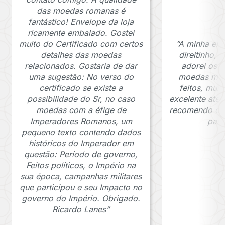
das moedas romanas é
fantástico! Envelope da loja
ricamente embalado. Gostei
muito do Certificado com certos
“A minha en
detalhes das moedas
direitinho,
relacionados. Gostaria de dar
adorei os c
uma sugestão: No verso do
moedas muit
certificado se existe a
feitos, mui
possibilidade do Sr, no caso
excelente ate
moedas com a éfige de
recomendo o J
Imperadores Romanos, um
para
pequeno texto contendo dados
históricos do Imperador em
questão: Período de governo,
Feitos políticos, o Império na
sua época, campanhas militares
que participou e seu Impacto no
governo do Império. Obrigado.
Ricardo Lanes”