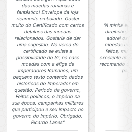
das moedas romanas é
fantástico! Envelope da loja
ricamente embalado. Gostei
muito do Certificado com certos
“A minha en
detalhes das moedas
direitinho,
relacionados. Gostaria de dar
adorei os c
uma sugestão: No verso do
moedas muit
certificado se existe a
feitos, mui
possibilidade do Sr, no caso
excelente ate
moedas com a éfige de
recomendo o J
Imperadores Romanos, um
para
pequeno texto contendo dados
históricos do Imperador em
questão: Período de governo,
Feitos políticos, o Império na
sua época, campanhas militares
que participou e seu Impacto no
governo do Império. Obrigado.
Ricardo Lanes”