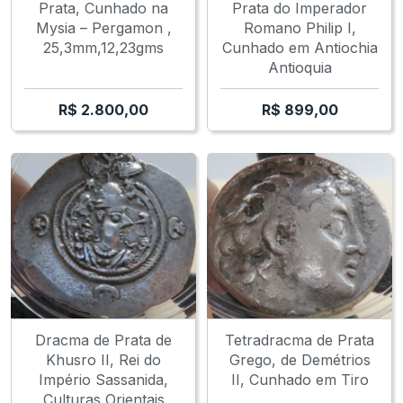
Prata, Cunhado na
Prata do Imperador
Mysia – Pergamon ,
Romano Philip I,
25,3mm,12,23gms
Cunhado em Antiochia
Antioquia
R$
2.800,00
R$
899,00
Dracma de Prata de
Tetradracma de Prata
Khusro II, Rei do
Grego, de Demétrios
Império Sassanida,
II, Cunhado em Tiro
Culturas Orientais