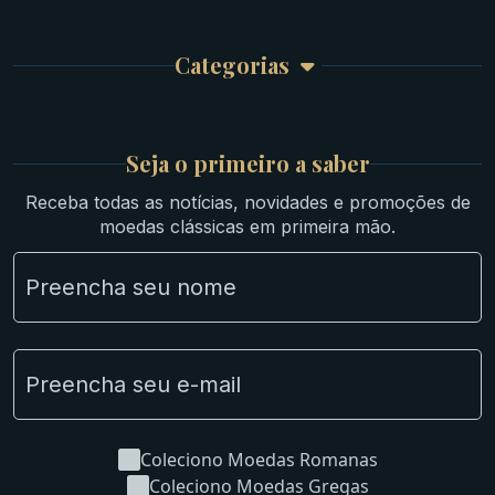
Finalizar Compra
Celtas
Garantia e Frete
Culturas Orientais
Categorias
Atendimento
Ouro
Mapa do Site
Prata
Medievais e Modernas
Britsh
Seja o primeiro a saber
Ibéricas
Receba todas as notícias, novidades e promoções de
Lotes Grandes
moedas clássicas em primeira mão.
Material Numismático
NGC e NNC Encapsuladas
Novidades
Uncleaned Coins
Coleciono Moedas Romanas
Coleciono Moedas Gregas