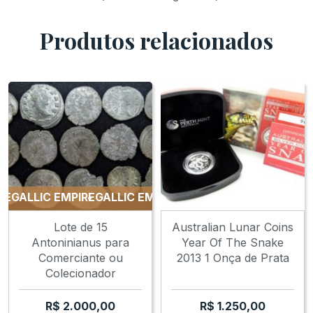
Produtos relacionados
ALLIC EMPIRE
GALLIC EMPIRE
GALLIC EMPIRE
GALLIC E
Lote de 15
Australian Lunar Coins
Antoninianus para
Year Of The Snake
Comerciante ou
2013 1 Onça de Prata
Colecionador
R$
2.000,00
R$
1.250,00