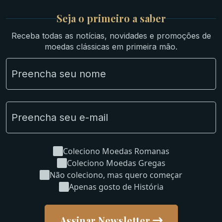
Britsh
Seja o primeiro a saber
Ibéricas
Receba todas as notícias, novidades e promoções de
Lotes Grandes
moedas clássicas em primeira mão.
Material Numismático
NGC e NNC Encapsuladas
Novidades
Uncleaned Coins
Coleciono Moedas Romanas
Coleciono Moedas Gregas
Não coleciono, mas quero começar
Apenas gosto de História
Assinar Newsletter