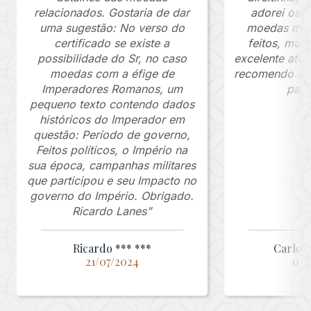
relacionados. Gostaria de dar
adorei os c
uma sugestão: No verso do
moedas muit
certificado se existe a
feitos, mui
possibilidade do Sr, no caso
excelente ate
moedas com a éfige de
recomendo o J
Imperadores Romanos, um
para
pequeno texto contendo dados
históricos do Imperador em
questão: Período de governo,
Feitos políticos, o Império na
sua época, campanhas militares
que participou e seu Impacto no
governo do Império. Obrigado.
Ricardo Lanes”
Ricardo *** ***
Carlos 
21/07/2024
03/