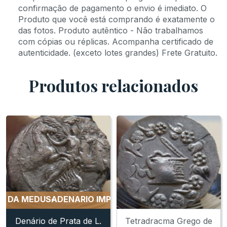
confirmação de pagamento o envio é imediato. O
Produto que você está comprando é exatamente o
das fotos. Produto autêntico - Não trabalhamos
com cópias ou réplicas. Acompanha certificado de
autenticidade. (exceto lotes grandes) Frete Gratuito.
Produtos relacionados
A MEDUSA
DENARIO IMPERATORIAL DA MEDUSA
DENARIO
Denário de Prata de L.
Tetradracma Grego de