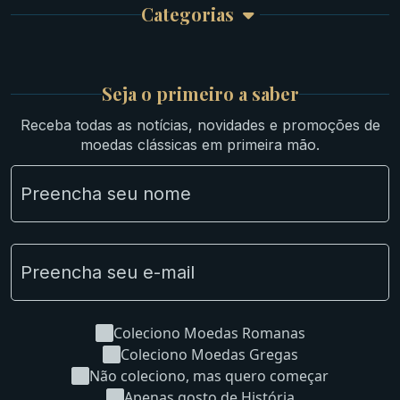
Categorias
Atendimento
Ouro
Mapa do Site
Prata
Medievais e Modernas
Britsh
Seja o primeiro a saber
Ibéricas
Receba todas as notícias, novidades e promoções de
Lotes Grandes
moedas clássicas em primeira mão.
Material Numismático
NGC e NNC Encapsuladas
Novidades
Uncleaned Coins
Coleciono Moedas Romanas
Coleciono Moedas Gregas
Não coleciono, mas quero começar
Apenas gosto de História