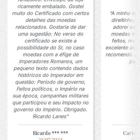
ricamente embalado. Gostei
muito do Certificado com certos
“A minha en
detalhes das moedas
direitinho,
relacionados. Gostaria de dar
adorei os c
uma sugestão: No verso do
moedas muit
certificado se existe a
feitos, mui
possibilidade do Sr, no caso
excelente ate
moedas com a éfige de
recomendo o J
Imperadores Romanos, um
para
pequeno texto contendo dados
históricos do Imperador em
questão: Período de governo,
Feitos políticos, o Império na
sua época, campanhas militares
que participou e seu Impacto no
governo do Império. Obrigado.
Ricardo Lanes”
Ricardo *** ***
Carlos 
21/07/2024
03/