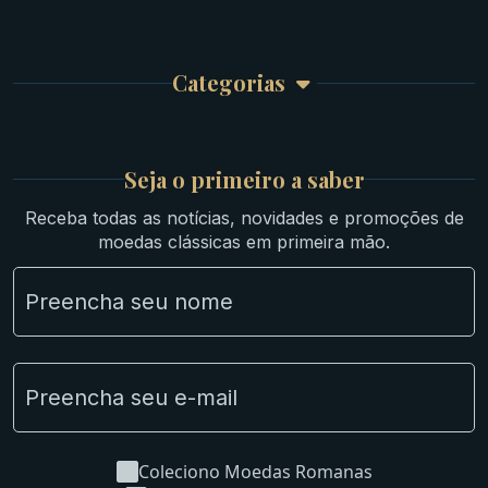
Bíblicas
Finalizar Compra
Celtas
Garantia e Frete
Culturas Orientais
Categorias
Atendimento
Ouro
Mapa do Site
Prata
Medievais e Modernas
Britsh
Seja o primeiro a saber
Ibéricas
Receba todas as notícias, novidades e promoções de
Lotes Grandes
moedas clássicas em primeira mão.
Material Numismático
NGC e NNC Encapsuladas
Novidades
Uncleaned Coins
Coleciono Moedas Romanas