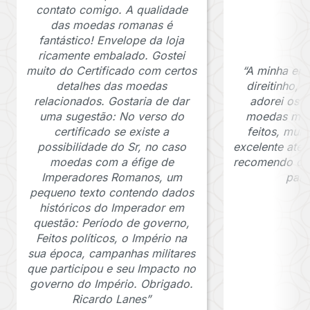
contato comigo. A qualidade
das moedas romanas é
fantástico! Envelope da loja
ricamente embalado. Gostei
muito do Certificado com certos
“A minha en
detalhes das moedas
direitinho,
relacionados. Gostaria de dar
adorei os c
uma sugestão: No verso do
moedas muit
certificado se existe a
feitos, mui
possibilidade do Sr, no caso
excelente ate
moedas com a éfige de
recomendo o J
Imperadores Romanos, um
para
pequeno texto contendo dados
históricos do Imperador em
questão: Período de governo,
Feitos políticos, o Império na
sua época, campanhas militares
que participou e seu Impacto no
governo do Império. Obrigado.
Ricardo Lanes”