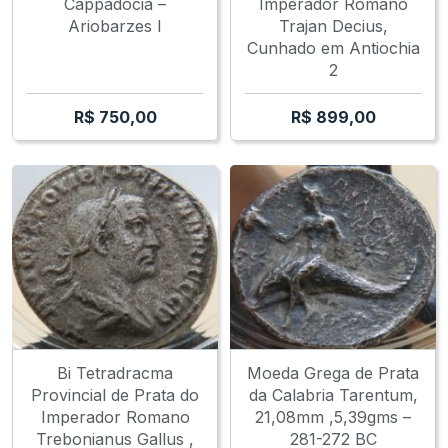
Cappadocia –
Imperador Romano
Ariobarzes I
Trajan Decius,
Cunhado em Antiochia
2
R$
750,00
R$
899,00
Bi Tetradracma
Moeda Grega de Prata
Provincial de Prata do
da Calabria Tarentum,
Imperador Romano
21,08mm ,5,39gms –
Trebonianus Gallus ,
281-272 BC