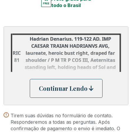
todo o Brasil
Hadrian Denarius. 119-122 AD. IMP
CAESAR TRAIAN HADRIANVS AVG,
RIC
laureate, heroic bust right, draped far
81
shoulder / P M TR P COS III, Aeternitas
standing left, holding heads of Sol and
Luna. RIC 81; RSC 1114; Sear -.
Continuar Lendo
Tirem suas dúvidas no formulário de contato.
Responderemos a todas as perguntas. Após
confirmação de pagamento o envio é imediato. O