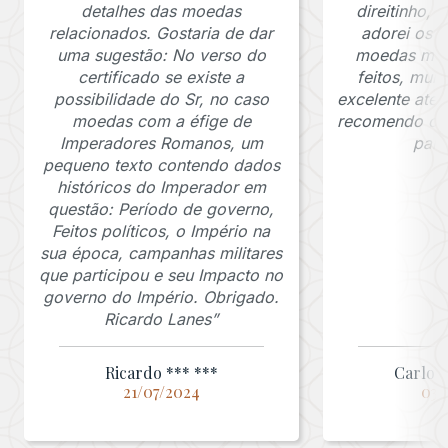
detalhes das moedas
direitinho,
relacionados. Gostaria de dar
adorei os c
uma sugestão: No verso do
moedas muit
certificado se existe a
feitos, mui
possibilidade do Sr, no caso
excelente ate
moedas com a éfige de
recomendo o J
Imperadores Romanos, um
para
pequeno texto contendo dados
históricos do Imperador em
questão: Período de governo,
Feitos políticos, o Império na
sua época, campanhas militares
que participou e seu Impacto no
governo do Império. Obrigado.
Ricardo Lanes”
Ricardo *** ***
Carlos 
21/07/2024
03/