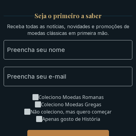
Medievais e Modernas
Britsh
Seja o primeiro a saber
Ibéricas
Receba todas as notícias, novidades e promoções de
Lotes Grandes
moedas clássicas em primeira mão.
Material Numismático
NGC e NNC Encapsuladas
Novidades
Uncleaned Coins
Coleciono Moedas Romanas
Coleciono Moedas Gregas
Não coleciono, mas quero começar
Apenas gosto de História